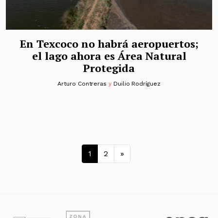
En Texcoco no habrá aeropuertos;
el lago ahora es Área Natural
Protegida
Arturo Contreras
y
Duilio Rodríguez
Navegación de entrad
1
2
»