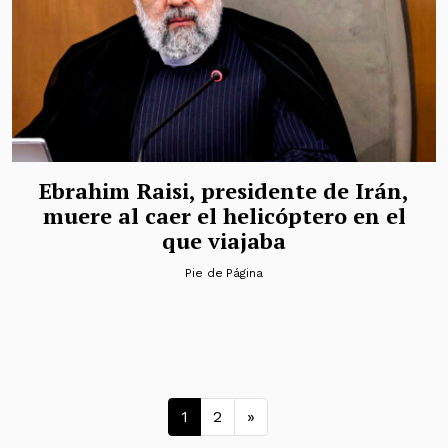
Ebrahim Raisi, presidente de Irán,
muere al caer el helicóptero en el
que viajaba
Pie de Página
Navegación de entrad
1
2
»