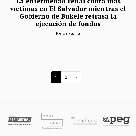
La enfermedad renal cobra más
víctimas en El Salvador mientras el
Gobierno de Bukele retrasa la
ejecución de fondos
Pie de Página
Navegación de entrad
1
2
»