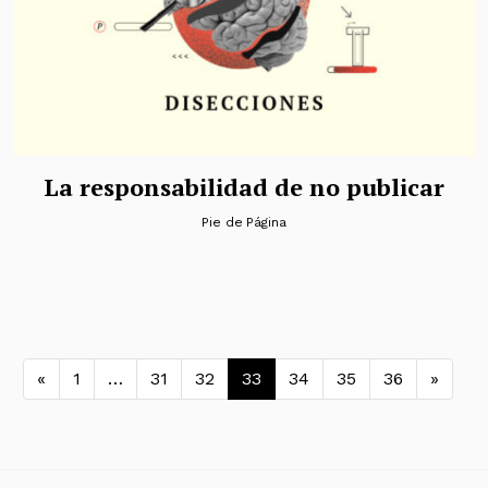
La responsabilidad de no publicar
Pie de Página
Navegación de entradas
«
1
…
31
32
33
34
35
36
»