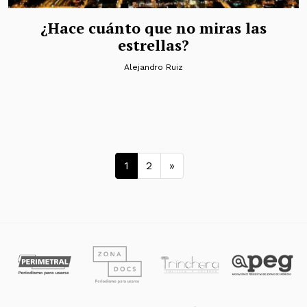
¿Hace cuánto que no miras las
estrellas?
Alejandro Ruiz
Navegación de entrad
1
2
»