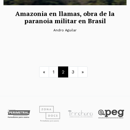
Amazonia en llamas, obra de la
paranoia militar en Brasil
Andro Aguilar
Navegación de entradas
«
1
2
3
»