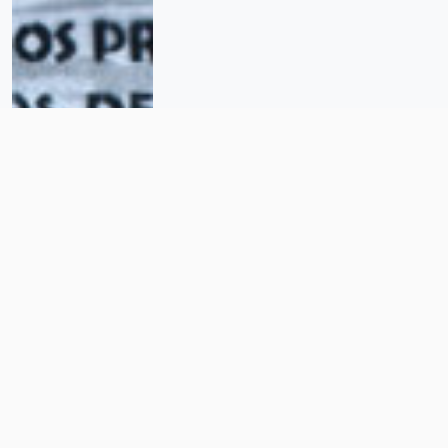
Justicia para Eloxochitlán, lenta
pero implacable: «Lo que