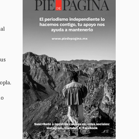
al
sus
opla.
do