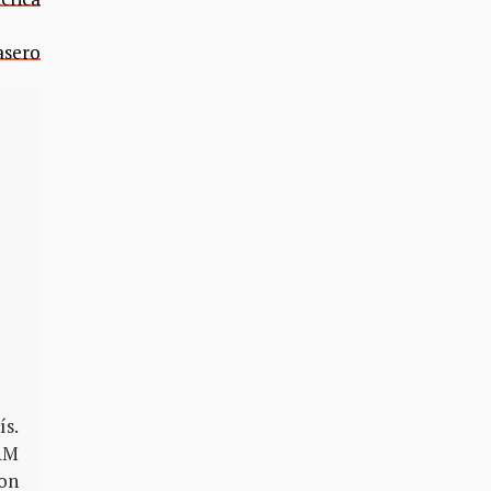
asero
ís.
NAM
ron