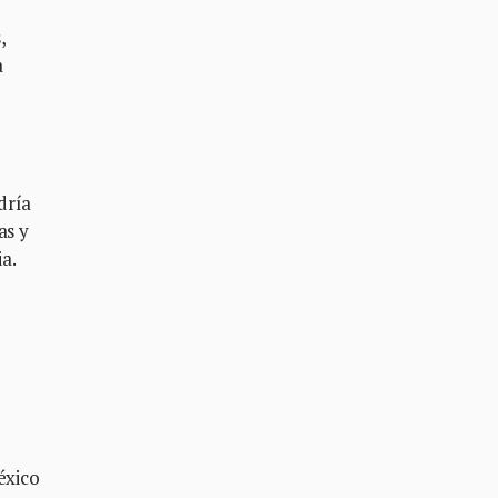
,
a
dría
as y
ia.
éxico