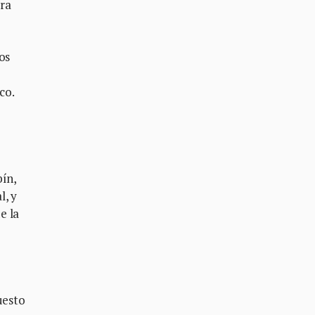
ara
os
co.
bín,
l, y
e la
uesto