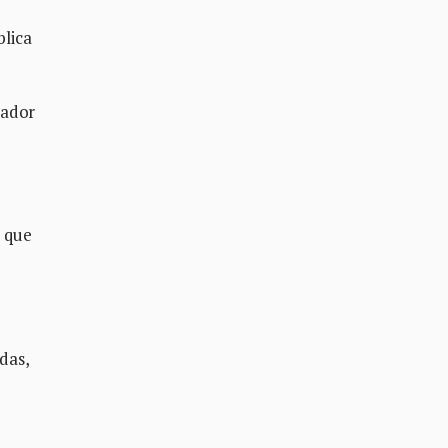
blica
rador
r que
das,