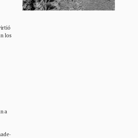
irtió
en los
án a
nade-