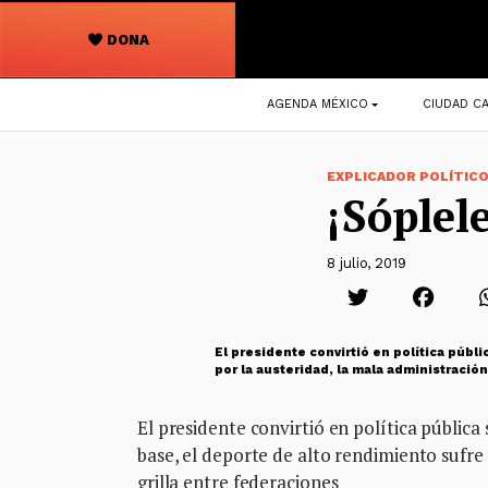
DONA
Navegación
AGENDA MÉXICO
CIUDAD CA
principal
EXPLICADOR POLÍTIC
¡Sóplel
8 julio, 2019
El presidente convirtió en política públi
por la austeridad, la mala administración
El presidente convirtió en política pública 
base, el deporte de alto rendimiento sufre 
grilla entre federaciones