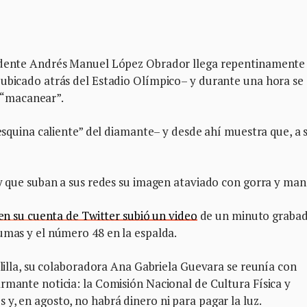
sidente Andrés Manuel López Obrador llega repentinamente 
–ubicado atrás del Estadio Olímpico– y durante una hora se
ta “macanear”.
“esquina caliente” del diamante– y desde ahí muestra que, a 
 y que suban a sus redes su imagen ataviado con gorra y man
en su cuenta de Twitter subió un video
de un minuto graba
Pumas y el número 48 en la espalda.
olilla, su colaboradora Ana Gabriela Guevara se reunía con
rmante noticia: la Comisión Nacional de Cultura Física y
y, en agosto, no habrá dinero ni para pagar la luz.