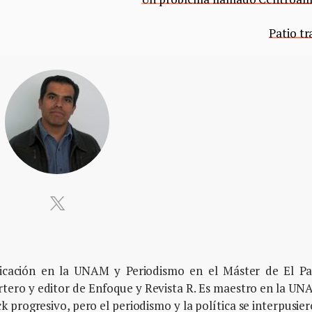
Patio tr
icación en la UNAM y Periodismo en el Máster de El Pa
tero y editor de Enfoque y Revista R. Es maestro en la U
ck progresivo, pero el periodismo y la política se interpusie