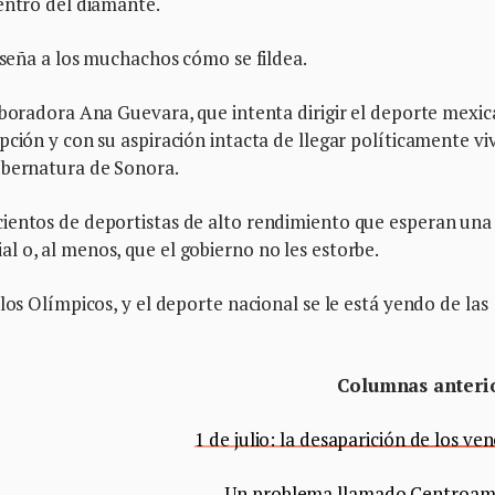
entro del diamante.
enseña a los muchachos cómo se fildea.
aboradora Ana Guevara, que intenta dirigir el deporte mexi
ción y con su aspiración intacta de llegar políticamente viv
ubernatura de Sonora.
ientos de deportistas de alto rendimiento que esperan una
 o, al menos, que el gobierno no les estorbe.
los Olímpicos, y el deporte nacional se le está yendo de las
Columnas anteri
1 de julio: la desaparición de los ve
Un problema llamado Centroam