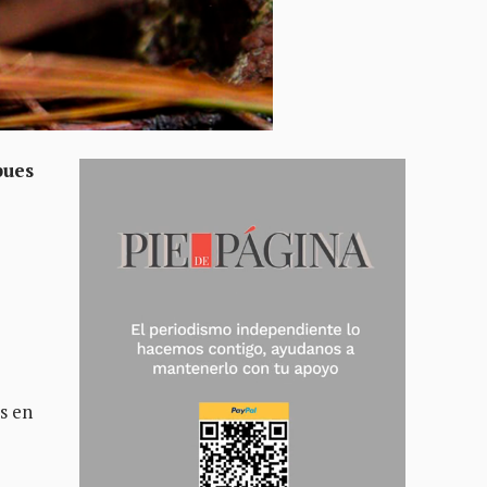
pues
es en