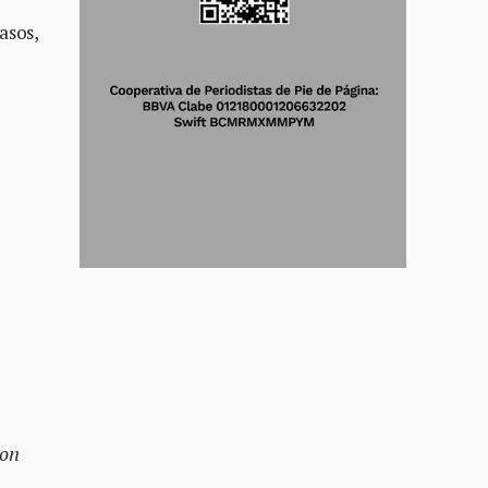
asos,
con