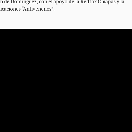
án de Domínguez, con el apoyo de la Redtox Chiapas y la
xicaciones “Antivenenos”.