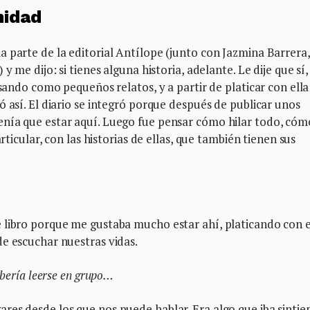
nidad
 parte de la editorial Antílope (junto con Jazmina Barrera,
y me dijo: si tienes alguna historia, adelante. Le dije que sí,
nsando como pequeños relatos, y a partir de platicar con ella
 así. El diario se integró porque después de publicar unos
enía que estar aquí. Luego fue pensar cómo hilar todo, cóm
rticular, con las historias de ellas, que también tienen sus
 libro porque me gustaba mucho estar ahí, platicando con e
e escuchar nuestras vidas.
ebería leerse en grupo…
res desde los que nos puede hablar. Era algo que iba sinti