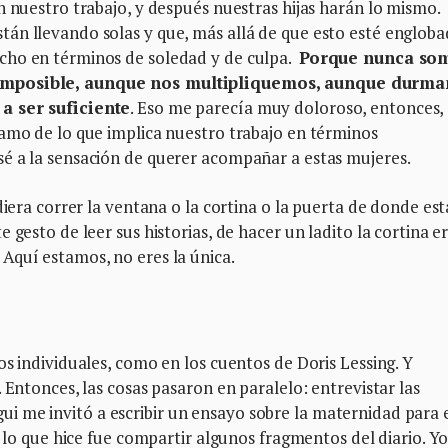
n nuestro trabajo, y después nuestras hijas harán lo mismo.
án llevando solas y que, más allá de que esto esté englob
cho en términos de soledad y de culpa.
Porque nunca so
 imposible, aunque nos multipliquemos, aunque durm
a ser suficiente
. Eso me parecía muy doloroso, entonces,
lamo de lo que implica nuestro trabajo en términos
é a la sensación de querer acompañar a estas mujeres.
diera correr la ventana o la cortina o la puerta de donde est
 gesto de leer sus historias, de hacer un ladito la cortina e
Aquí estamos, no eres la única.
os individuales, como en los cuentos de Doris Lessing. Y
 Entonces, las cosas pasaron en paralelo: entrevistar las
regui me invitó a escribir un ensayo sobre la maternidad para 
y lo que hice fue compartir algunos fragmentos del diario. Yo