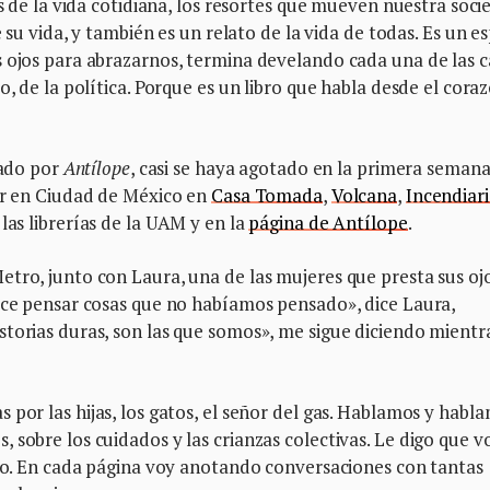
as de la vida cotidiana, los resortes que mueven nuestra soci
e su vida, y también es un relato de la vida de todas. Es un e
s ojos para abrazarnos, termina develando cada una de las 
o, de la política. Porque es un libro que habla desde el coraz
tado por
Antílope
, casi se haya agotado en la primera seman
uir en Ciudad de México en
Casa Tomada
,
Volcana
,
Incendiari
 las librerías de la UAM y en la
página de Antílope
.
tro, junto con Laura, una de las mujeres que presta sus oj
hace pensar cosas que no habíamos pensado», dice Laura,
torias duras, son las que somos», me sigue diciendo mientr
 por las hijas, los gatos, el señor del gas. Hablamos y habl
 sobre los cuidados y las crianzas colectivas. Le digo que v
rlo. En cada página voy anotando conversaciones con tantas