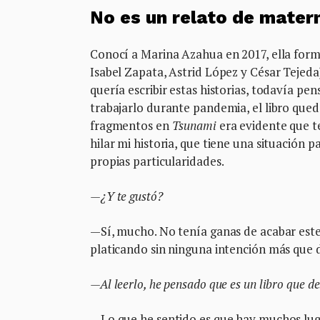
No es un relato de mater
Conocí a Marina Azahua en 2017, ella forma
Isabel Zapata, Astrid López y César Tejeda) 
quería escribir estas historias, todavía pe
trabajarlo durante pandemia, el libro quedó
fragmentos en
Tsunami
era evidente que t
hilar mi historia, que tiene una situación pa
propias particularidades.
—¿Y te gustó?
—Sí, mucho. No tenía ganas de acabar este
platicando sin ninguna intención más que d
—Al leerlo, he pensado que es un libro que d
—Lo que he sentido es que hay muchos luga