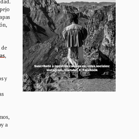
edad.
spejo
capas
ón,
a de
as
,
os y
as
amos,
oy a