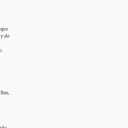
 que
 y de
o
llas,
endo