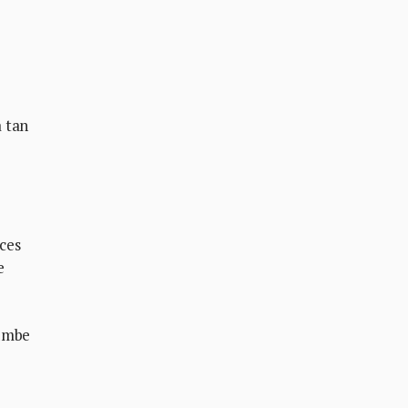
a tan
ces
e
cumbe