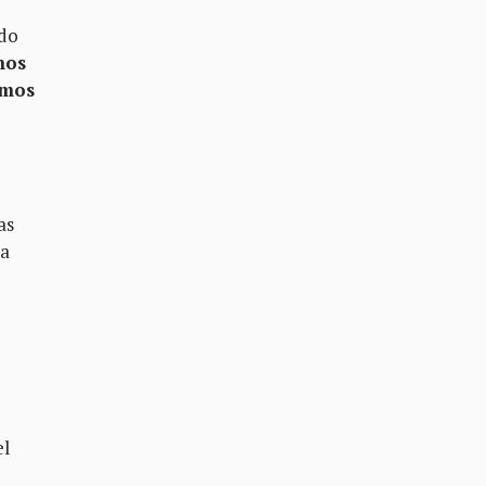
ado
mos
amos
as
ra
el