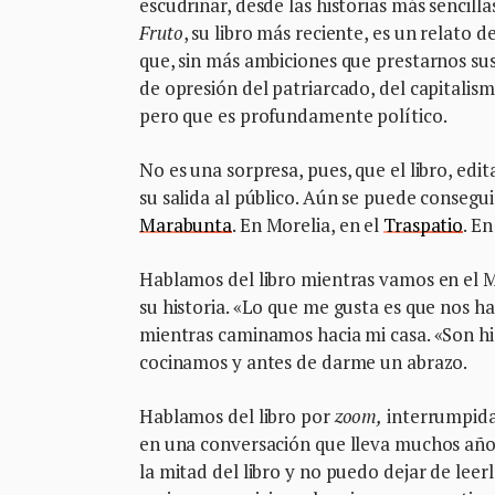
escudriñar, desde las historias más sencill
Fruto
, su libro más reciente, es un relato d
que, sin más ambiciones que prestarnos su
de opresión del patriarcado, del capitalism
pero que es profundamente político.
No es una sorpresa, pues, que el libro, edi
su salida al público. Aún se puede conseg
Marabunta
. En Morelia, en el
Traspatio
. En
Hablamos del libro mientras vamos en el Me
su historia. «Lo que me gusta es que nos 
mientras caminamos hacia mi casa. «Son his
cocinamos y antes de darme un abrazo.
Hablamos del libro por
zoom,
interrumpidas
en una conversación que lleva muchos años,
la mitad del libro y no puedo dejar de lee