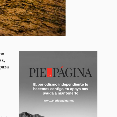
 no
es,
 para