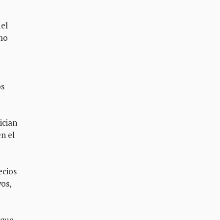
del
omo
os
ician
n el
ecios
vos,
 que