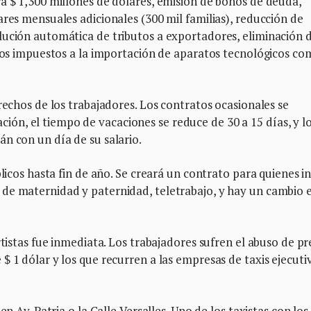
á $ 1,300 millones de dólares, emisión de bonos de deuda,
ares mensuales adicionales (300 mil familias), reducción de
lución automática de tributos a exportadores, eliminación 
 los impuestos a la importación de aparatos tecnológicos c
rechos de los trabajadores. Los contratos ocasionales se
n, el tiempo de vacaciones se reduce de 30 a 15 días, y l
n con un día de su salario.
licos hasta fin de año. Se creará un contrato para quienes in
de maternidad y paternidad, teletrabajo, y hay un cambio e
rtistas fue inmediata. Los trabajadores sufren el abuso de pr
 1 dólar y los que recurren a las empresas de taxis ejecuti
.
en Av. Patria o la Calle Versalles. Uno de los taxistas con los