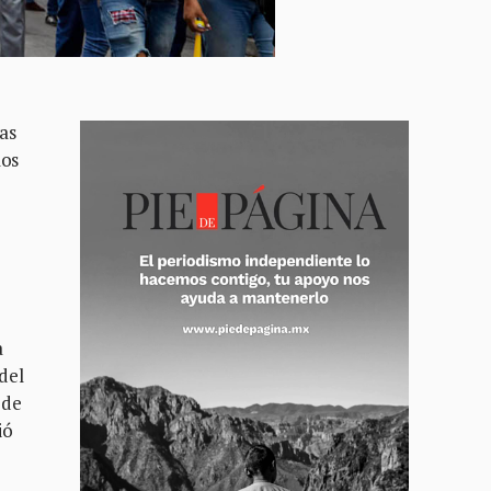
las
los
a
del
 de
ió