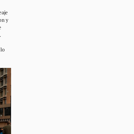
eaje
on y
e
.
 lo