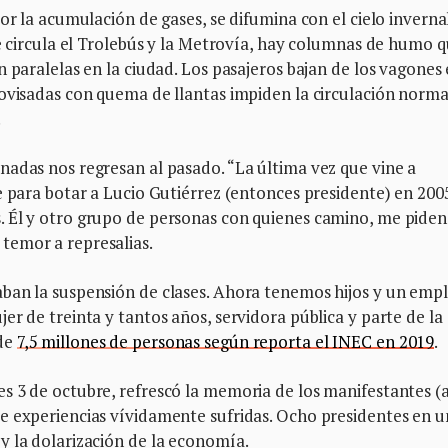
or la acumulación de gases, se difumina con el cielo inverna
de circula el Trolebús y la Metrovía, hay columnas de humo q
n paralelas en la ciudad. Los pasajeros bajan de los vagones
rovisadas con quema de llantas impiden la circulación norma
.
nadas nos regresan al pasado. “La última vez que vine a
e para botar a Lucio Gutiérrez (entonces presidente) en 200
 Él y otro grupo de personas con quienes camino, me piden
temor a represalias.
ban la suspensión de clases. Ahora tenemos hijos y un emp
er de treinta y tantos años, servidora pública y parte de la
 de
7,5 millones de personas según reporta el INEC en 2019
.
s 3 de octubre, refrescó la memoria de los manifestantes (a
e experiencias vívidamente sufridas. Ocho presidentes en 
y la dolarización de la economía.