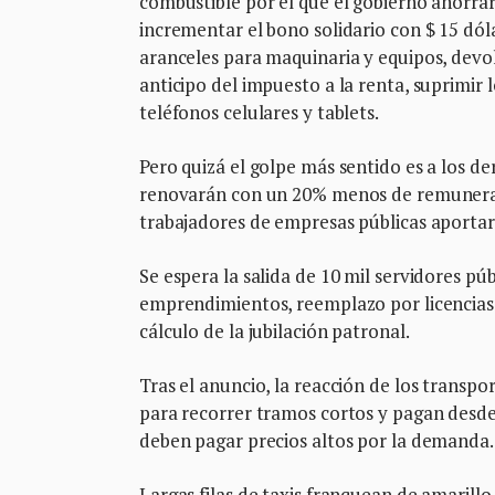
combustible por el que el gobierno ahorrar
incrementar el bono solidario con $ 15 dól
aranceles para maquinaria y equipos, devo
anticipo del impuesto a la renta, suprimir
teléfonos celulares y tablets.
Pero quizá el golpe más sentido es a los de
renovarán con un 20% menos de remuneració
trabajadores de empresas públicas aportará
Se espera la salida de 10 mil servidores púb
emprendimientos, reemplazo por licencias 
cálculo de la jubilación patronal.
Tras el anuncio, la reacción de los transpo
para recorrer tramos cortos y pagan desde $
deben pagar precios altos por la demanda
Largas filas de taxis franquean de amarillo 