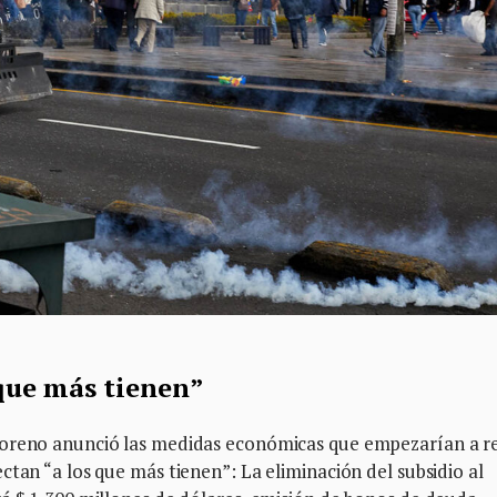
 que más tienen”
Moreno anunció las medidas económicas que empezarían a re
ctan “a los que más tienen”: La eliminación del subsidio al