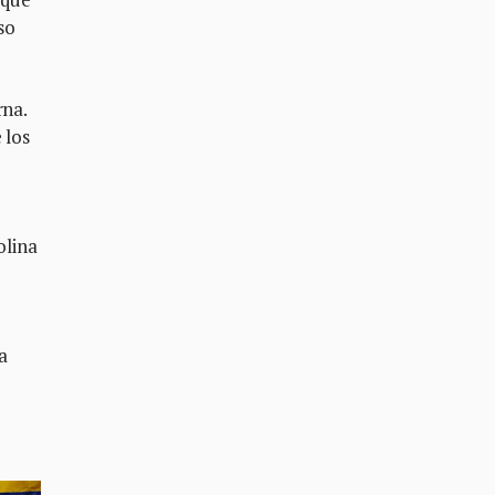
so
rna.
 los
olina
a