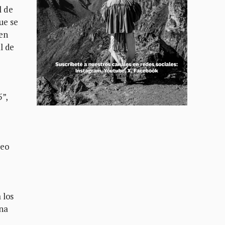
l de
ue se
 en
l de
5”,
leo
 los
una