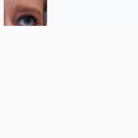
Juez ordena a Pemex reponer
pensión de María Amparo Casar