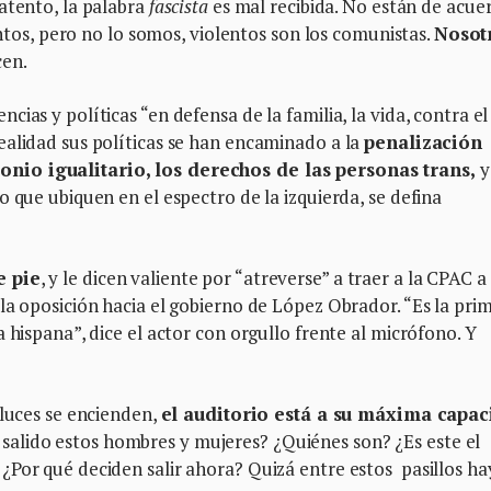
atento, la palabra
fascista
es mal recibida. No están de acue
lentos, pero no lo somos, violentos son los comunistas.
Nosot
cen.
ias y políticas “en defensa de la familia, la vida, contra el
ealidad sus políticas se han encaminado a la
penalización
nio igualitario, los derechos de las personas trans,
y
 que ubiquen en el espectro de la izquierda, se defina
e pie
, y le dicen valiente por “atreverse” a traer a la CPAC a
la oposición hacia el gobierno de López Obrador. “Es la pri
 hispana”, dice el actor con orgullo frente al micrófono. Y
 luces se encienden,
el auditorio está a su máxima capa
alido estos hombres y mujeres? ¿Quiénes son? ¿Es este el
¿Por qué deciden salir ahora? Quizá entre estos pasillos ha