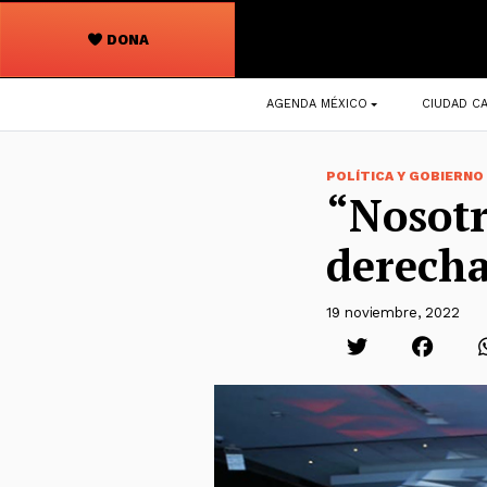
DONA
Navegación
AGENDA MÉXICO
CIUDAD CA
principal
POLÍTICA Y GOBIERNO
“Nosotr
derech
19 noviembre, 2022