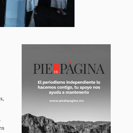
s,
e
en