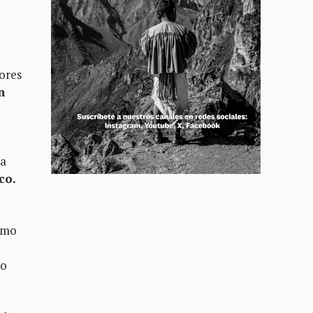
ores
n
 a
co.
ismo
lo