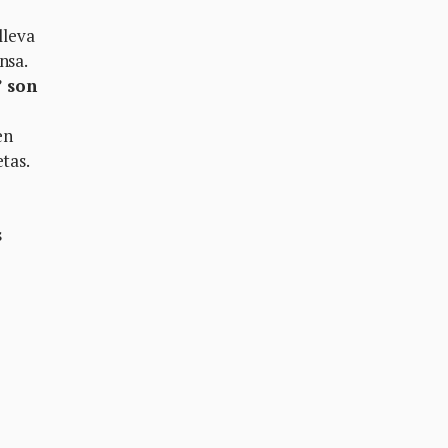
lleva
nsa.
” son
en
tas.
s