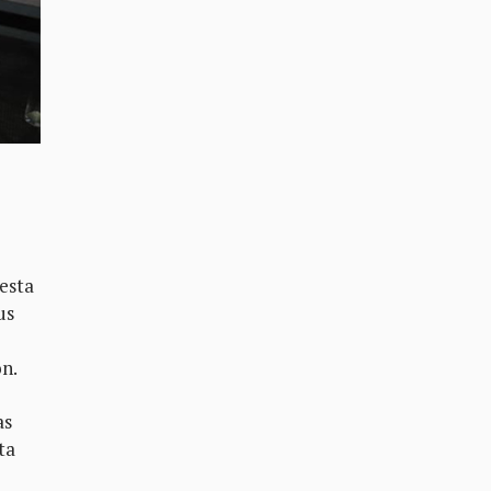
 esta
us
ón.
as
ta