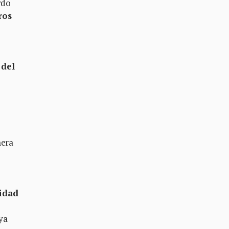
rdo
ros
 del
mera
cidad
ya