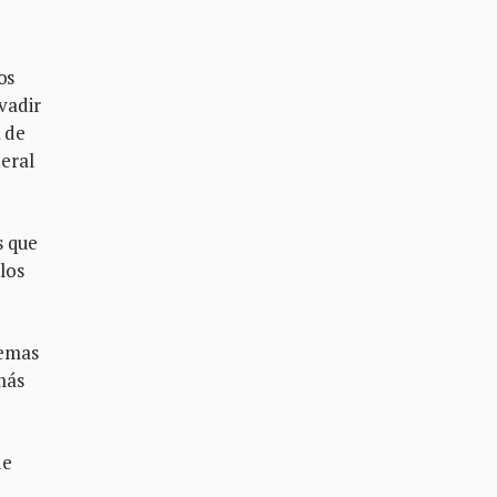
os
vadir
a de
deral
s que
los
lemas
más
de