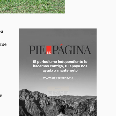
oa
erse
e