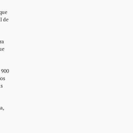
rque
l de
ra
que
 900
ros
us
a,