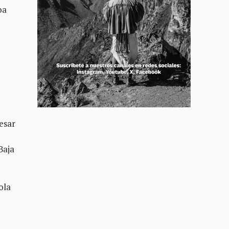
oa
pesar
Baja
ola