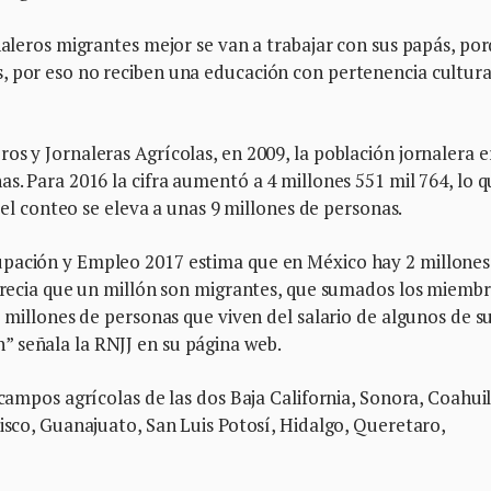
rnaleros migrantes mejor se van a trabajar con sus papás, po
, por eso no reciben una educación con pertenencia cultura
os y Jornaleras Agrícolas, en 2009, la población jornalera e
s. Para 2016 la cifra aumentó a 4 millones 551 mil 764, lo 
, el conteo se eleva a unas 9 millones de personas.
upación y Empleo 2017 estima que en México hay 2 millones
aprecia que un millón son migrantes, que sumados los miemb
5 millones de personas que viven del salario de algunos de s
 señala la RNJJ en su página web.
 campos agrícolas de las dos Baja California, Sonora, Coahuil
lisco, Guanajuato, San Luis Potosí, Hidalgo, Queretaro,