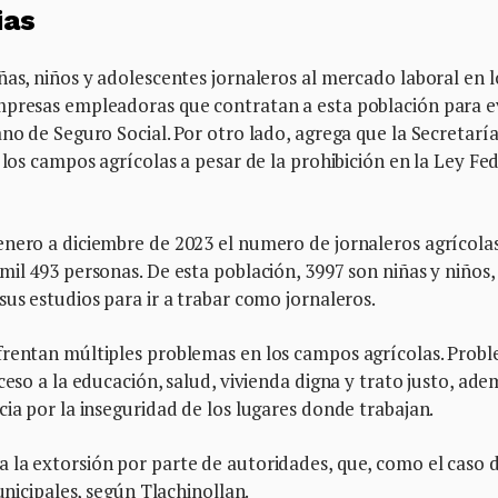
ias
ñas, niños y adolescentes jornaleros al mercado laboral en l
mpresas empleadoras que contratan a esta población para e
no de Seguro Social. Por otro lado, agrega que la Secretarí
 los campos agrícolas a pesar de la prohibición en la Ley Fe
enero a diciembre de 2023 el numero de jornaleros agrícola
il 493 personas. De esta población, 3997 son niñas y niños, 
sus estudios para ir a trabar como jornaleros.
frentan múltiples problemas en los campos agrícolas. Prob
ceso a la educación, salud, vivienda digna y trato justo, ade
cia por la inseguridad de los lugares donde trabajan.
 la extorsión por parte de autoridades, que, como el caso 
unicipales, según Tlachinollan.