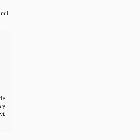
 mil
 de
o y
vi.