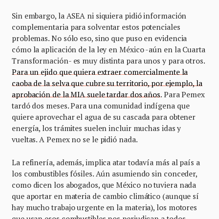
Sin embargo, la ASEA ni siquiera pidió información
complementaria para solventar estos potenciales
problemas. No sólo eso, sino que puso en evidencia
cómo la aplicación de la ley en México -aún en la Cuarta
Transformación- es muy distinta para unos y para otros.
Para un ejido que quiera extraer comercialmente la
caoba de la selva que cubre su territorio, por ejemplo, la
aprobación de la MIA suele tardar dos años
. Para Pemex
tardó dos meses. Para una comunidad indígena que
quiere aprovechar el agua de su cascada para obtener
energía, los trámites suelen incluir muchas idas y
vueltas. A Pemex no se le pidió nada.
La refinería, además, implica atar todavía más al país a
los combustibles fósiles. Aún asumiendo sin conceder,
como dicen los abogados, que México no tuviera nada
que aportar en materia de cambio climático (aunque sí
hay mucho trabajo urgente en la materia), los motores
que usan esos combustibles nos perjudican a todos,