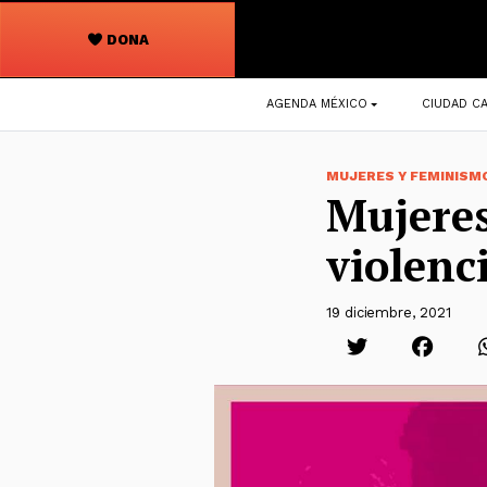
DONA
Navegación
AGENDA MÉXICO
CIUDAD CA
principal
MUJERES Y FEMINISM
Mujeres 
violenc
19 diciembre, 2021