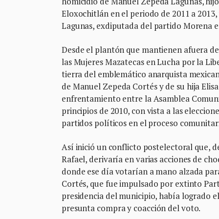
homicidio de Manuel Zepeda Lagunas, hijo
Eloxochitlán en el periodo de 2011 a 2013,
Lagunas, exdiputada del partido Morena 
Desde el plantón que mantienen afuera del
las Mujeres Mazatecas en Lucha por la Lib
tierra del emblemático anarquista mexican
de Manuel Zepeda Cortés y de su hija Elis
enfrentamiento entre la Asamblea Comunita
principios de 2010, con vista a las eleccio
partidos políticos en el proceso comunitari
Así inició un conflicto postelectoral que, 
Rafael, derivaría en varias acciones de c
donde ese día votarían a mano alzada para
Cortés, que fue impulsado por extinto Pa
presidencia del municipio, había logrado el
presunta compra y coacción del voto.