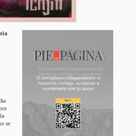
ria
lia
por
la
ue se