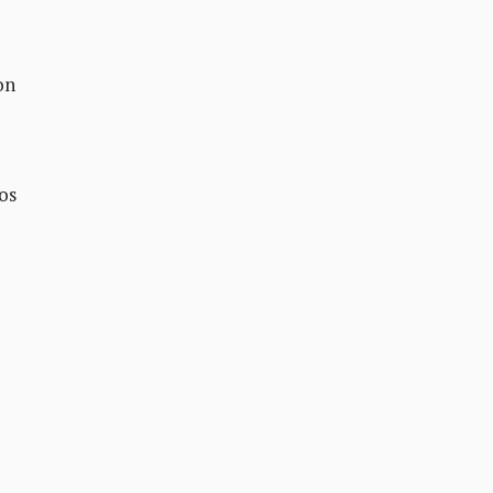
on
os