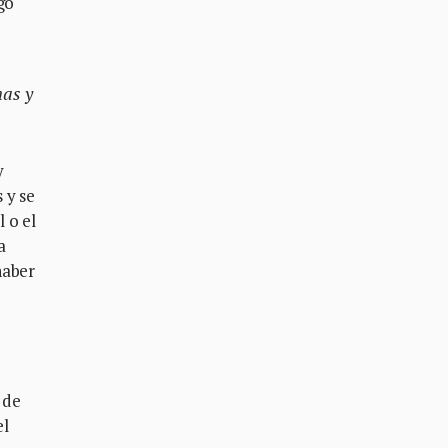
go
nas y
y
 y se
 o el
a
haber
 de
el