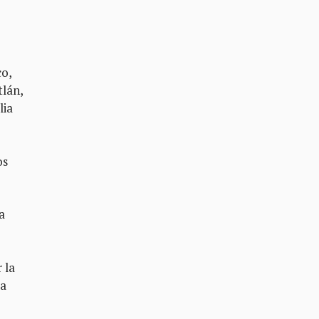
co,
tlán,
lia
os
a
 la
la