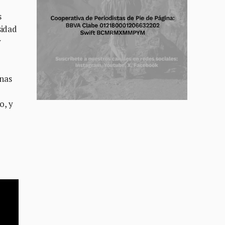
s
sidad
y
anas
o, y