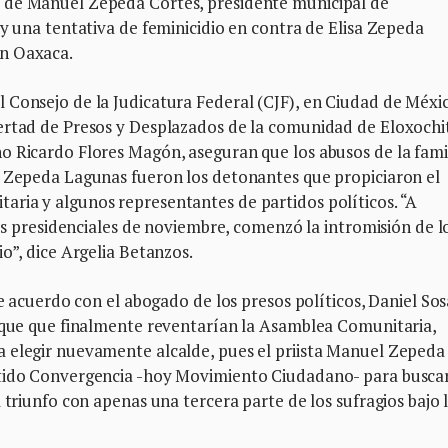
 de Manuel Zepeda Cortés, presidente municipal de
 y una tentativa de feminicidio en contra de Elisa Zepeda
en Oaxaca.
 Consejo de la Judicatura Federal (CJF), en Ciudad de Méxi
ertad de Presos y Desplazados de la comunidad de Eloxochi
o Ricardo Flores Magón, aseguran que los abusos de la fami
a Zepeda Lagunas fueron los detonantes que propiciaron el
ria y algunos representantes de partidos políticos. “A
nes presidenciales de noviembre, comenzó la intromisión de l
o”, dice Argelia Betanzos.
de acuerdo con el abogado de los presos políticos, Daniel Sos
hoque que finalmente reventarían la Asamblea Comunitaria,
 elegir nuevamente alcalde, pues el priista Manuel Zepeda
rtido Convergencia -hoy Movimiento Ciudadano- para buscar
 triunfo con apenas una tercera parte de los sufragios bajo 