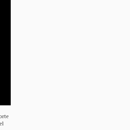
orte
el