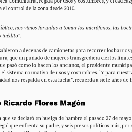
blea Comunitaria, regida por usos y costumbres, y el cacicaz
a el control de la zona desde 2010.
úblico, nos vimos forzadas a tomar los micrófonos, las boci
 inédito”.
 subieron a decenas de camionetas para recorrer los barrios 
ura, que un puñado de mujeres transgrediera ciertos límites
ue pasó como lo hacen los ancianos, el presidente municipal
 el sistema normativo de usos y costumbres. “Y para nuestr
idad nos respalda en esta lucha”, recuerda a siete años de 
de Ricardo Flores Magón
 que se declaró en huelga de hambre el pasado 27 de mayo
egal que enfrenta su padre, y seis presos políticos más, por 