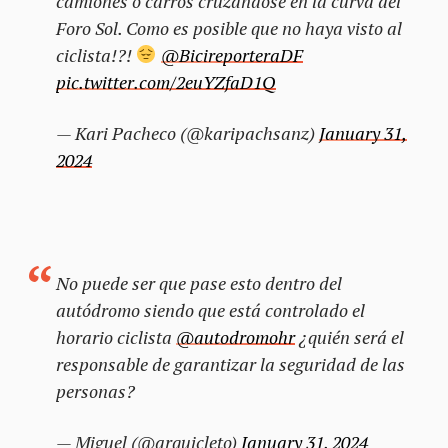
camiones o carros cruzandose en la curva del
Foro Sol. Como es posible que no haya visto al
ciclista!?!
@BicireporteraDF
pic.twitter.com/2euYZfaD1Q
— Kari Pacheco (@karipachsanz)
January 31,
2024
No puede ser que pase esto dentro del
autódromo siendo que está controlado el
horario ciclista
@autodromohr
¿quién será el
responsable de garantizar la seguridad de las
personas?
— Miguel (@arquicleto)
January 31, 2024