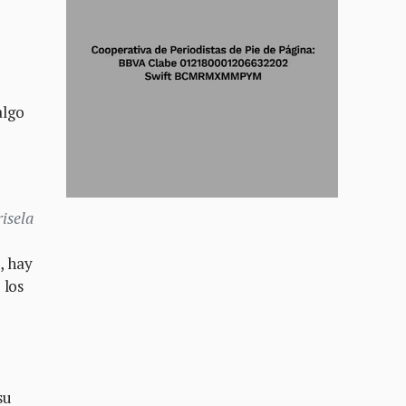
algo
isela
, hay
 los
su