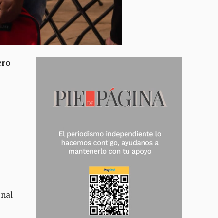
ero
onal