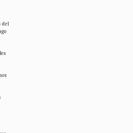
 del
ago
les
hos
s