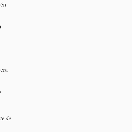
ién
).
lera
o
te de