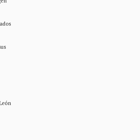
gen
tados
sus
 León