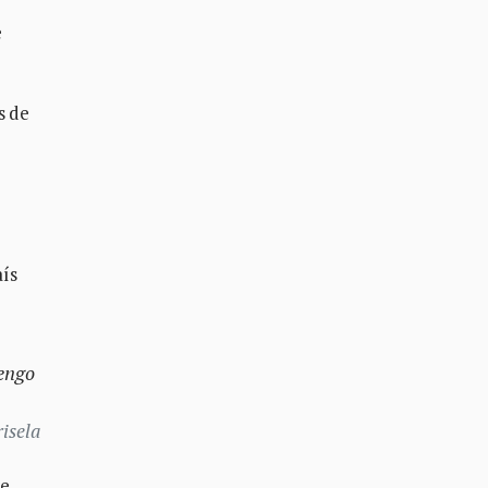
e
s de
aís
tengo
isela
de