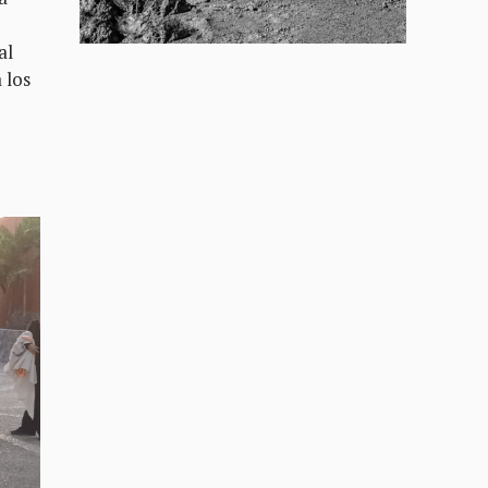
al
 los