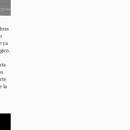
bras
n
e ya
gico.
cia
os
rte
e la