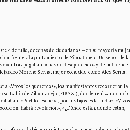
chos Humanos estatal ofreció condolencias sin que ha
ste 4 de julio, decenas de ciudadanos —en su mayoría muje
har frente al ayuntamiento de Zihuatanejo. Un señor de la
os mientras pegaban fichas de desaparecidos y del influencer
Alejandro Moreno Serna, mejor conocido como Alex Serna.
ía «Vivos los queremos», los manifestantes recorrieron la
comiso Bahía de Zihuatanejo (FIBAZI), donde realizaron un b
mbaban: «Pueblo, escucha, por tus hijos es la lucha», «Vivos
 solución, habrá revolución», «¿Dónde están, dónde están,
nía Informada hicieron pintas en las macetas de una gloriet