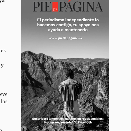
ya
res
 y
reve
 los
a