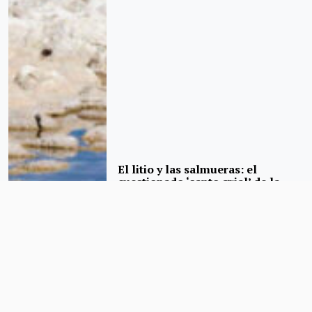
El litio y las salmueras: el
cuestionado ‘santo grial’ de la
minería