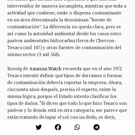
intervenidos de manera incompleta, mientras que toda a
actividad que contiene, emite o dispersa contaminante
en un área determinada la denominan “fuente de
contaminación”. La diferencia no queda clara, pero es
así como la autoridad ambiental divide los casos entre
pasivos ambientales hidrocarburíferos de Chevron-
Texaco (mil 107) y otras fuentes de contaminación del
mismo sector (3 mil 568).
Koenig de
Amazon Watch
recuerda que en el año 1972
Texaco intentó definir qué tipos de derrames o formas
de contaminación debería reportar la empresa. Ahora,
cincuenta años después, precisa el experto, existe la
misma lógica, porque el Estado intenta clasificar los
tipos de daños. “Si dicen que todo lo que hizo Texaco son
pasivos y lo demás está en otra categoría, me parece que
están tratando de tapar el sol con un dedo, es decir,
intentando evitar su responsabilidad y culpabilidad legal
y criminal del hecho de que hoy en día siga ese tipo de