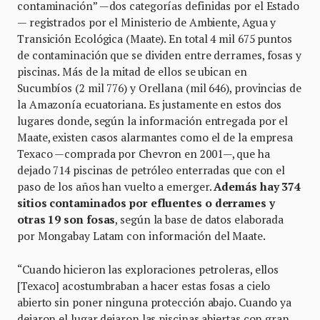
contaminación” —dos categorías definidas por el Estado
— registrados por el Ministerio de Ambiente, Agua y
Transición Ecológica (Maate). En total 4 mil 675 puntos
de contaminación que se dividen entre derrames, fosas y
piscinas. Más de la mitad de ellos se ubican en
Sucumbíos (2 mil 776) y Orellana (mil 646), provincias de
la Amazonía ecuatoriana. Es justamente en estos dos
lugares donde, según la información entregada por el
Maate, existen casos alarmantes como el de la empresa
Texaco —comprada por Chevron en 2001—, que ha
dejado 714 piscinas de petróleo enterradas que con el
paso de los años han vuelto a emerger.
Además hay 374
sitios contaminados por efluentes o derrames y
otras 19 son fosas
, según la base de datos elaborada
por Mongabay Latam con información del Maate.
“Cuando hicieron las exploraciones petroleras, ellos
[Texaco] acostumbraban a hacer estas fosas a cielo
abierto sin poner ninguna protección abajo. Cuando ya
dejaron el lugar dejaron las piscinas abiertas con gran