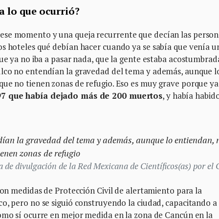
 lo que ocurrió?
ese momento y una queja recurrente que decían las person
os hoteles qué debían hacer cuando ya se sabía que venía u
que ya no iba a pasar nada, que la gente estaba acostumbrad
ulco no entendían la gravedad del tema y además, aunque l
que no tienen zonas de refugio. Eso es muy grave porque ya
7 que había dejado más de 200 muertos
, y había habid
ían la gravedad del tema y además, aunque lo entiendan, 
ienen zonas de refugio
de divulgación de la Red Mexicana de Científicos(as) por el 
eron medidas de Protección Civil de alertamiento para la
o, pero no se siguió construyendo la ciudad, capacitando a 
como sí ocurre en mejor medida en la zona de Cancún en la