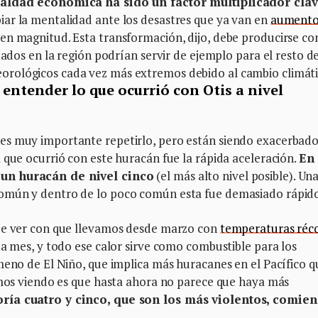
ualdad económica ha sido un factor multiplicador cla
biar la mentalidad ante los desastres que ya van en
aument
en magnitud. Esta transformación, dijo, debe producirse co
zados en la región podrían servir de ejemplo para el resto de
rológicos cada vez más extremos debido al cambio climáti
ntender lo que ocurrió con Otis a nivel
es muy importante repetirlo, pero están siendo exacerbad
 que ocurrió con este huracán fue la rápida aceleración.
En
 un huracán de nivel cinco
(el más alto nivel posible). Un
omún y dentro de lo poco común esta fue demasiado rápid
que ver con que llevamos desde marzo con
temperaturas réc
da mes, y todo ese calor sirve como combustible para los
meno de El Niño, que implica más huracanes en el Pacífico q
tamos viendo es que hasta ahora no parece que haya más
ría cuatro y cinco, que son los más violentos, comie