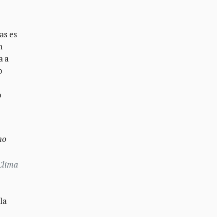
as es
n
a a
o
o
no
Clima
la