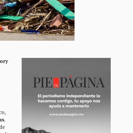
jory
co,
as
.
 de