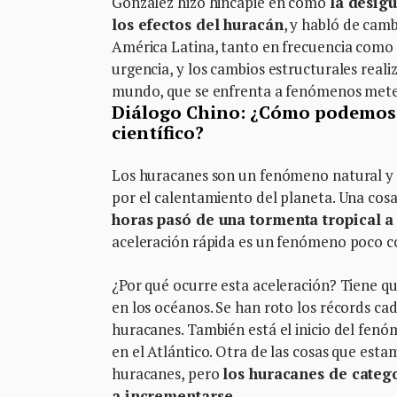
González hizo hincapié en cómo
la desig
los efectos del huracán
, y habló de cam
América Latina, tanto en frecuencia como 
urgencia, y los cambios estructurales reali
mundo, que se enfrenta a fenómenos meteo
Diálogo Chino:
¿Cómo podemos e
científico?
Los huracanes son un fenómeno natural y 
por el calentamiento del planeta. Una cosa
horas pasó de una tormenta tropical a
aceleración rápida es un fenómeno poco c
¿Por qué ocurre esta aceleración? Tiene 
en los océanos. Se han roto los récords ca
huracanes. También está el inicio del fenó
en el Atlántico. Otra de las cosas que es
huracanes, pero
los huracanes de catego
a incrementarse.