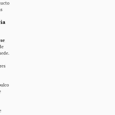
ducto
as
cia
 se
de
uede.
res
pulco
e
e