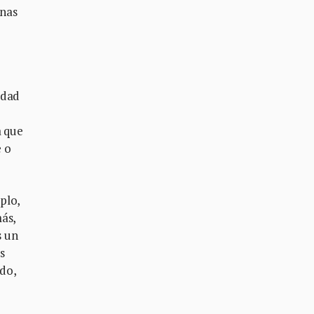
anas
udad
a que
e o
plo,
ás,
s un
s
ado,