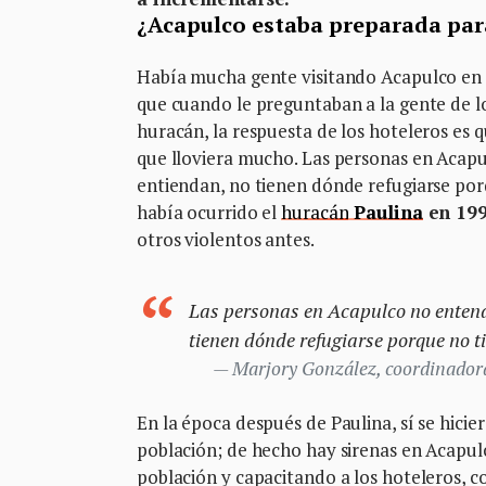
¿Acapulco estaba preparada para
Había mucha gente visitando Acapulco en 
que cuando le preguntaban a la gente de l
huracán, la respuesta de los hoteleros es 
que lloviera mucho. Las personas en Acap
entiendan, no tienen dónde refugiarse por
había ocurrido el
huracán
Paulina
en 199
otros violentos antes.
Las personas en Acapulco no entend
tienen dónde refugiarse porque no t
Marjory González, coordinadora 
En la época después de Paulina, sí se hici
población; de hecho hay sirenas en Acapulc
población y capacitando a los hoteleros, 