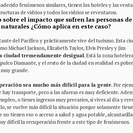
adecido fenómenos similares, tienen los hoteles y las vent
ucturas de vidrios y todos los vidrios se reventaron.
o sobre el impacto que sufren las personas de
s naturales ¿Cómo aplica en este caso?
ante del Pacífico y prácticamente vive del turismo. Esta ci
mo Michael Jackson, Elizabeth Taylor, Elvis Presley y Jim
a ciudad tremendamente desigual
. Está la zona hoteler
ulco Diamante, y el resto de la ciudad en realidad es pobr
s muy grande.
peración sea mucho más difícil para la gente
. Por ejem
 hay transporte, pero a las afueras es muy deficiente. Adem
empleo, o tienes ingresos muy precarios, si vives al día y ere
o, se vuelve más difícil la situación porque solamente tiene
ue no tienen eso o acceso a salud y agua potable, alcantarill
muy difícil la recuperación frente a este tipo de fenómenos.