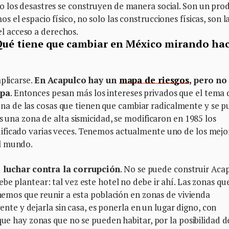
 los desastres se construyen de manera social. Son un pro
el espacio físico, no solo las construcciones físicas, son l
 el acceso a derechos.
¿Qué tiene que cambiar en México mirando ha
plicarse.
En Acapulco hay un
mapa de riesgos
, pero no
apa
. Entonces pesan más los intereses privados que el tema 
s una de las cosas que tienen que cambiar radicalmente y se p
s una zona de alta sismicidad, se modificaron en 1985 los
ificado varias veces. Tenemos actualmente uno de los mejo
l mundo.
 luchar contra la corrupción
. No se puede construir Aca
be plantear: tal vez este hotel no debe ir ahí. Las zonas qu
enemos que reunir a esta población en zonas de vivienda
 gente y dejarla sin casa, es ponerla en un lugar digno, con
que hay zonas que no se pueden habitar, por la posibilidad d