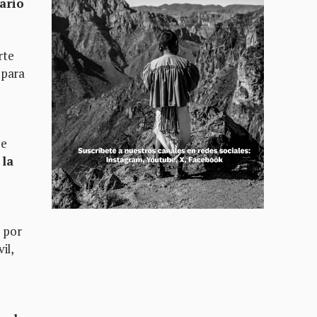
ario
rte
 para
de
 la
 por
il,
o