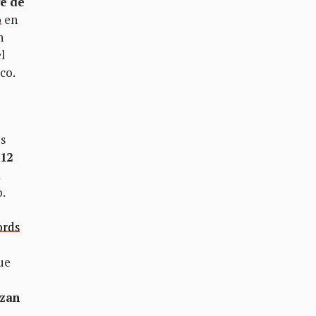
ve de
o
en
n
l
co.
os
 12
a
o.
ords
ue
nzan