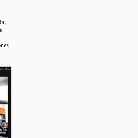
da,
a
ones