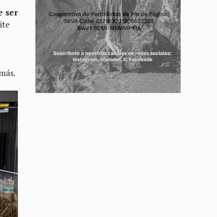
e ser
ite
 más.