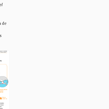
el
a de
s