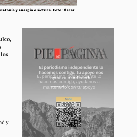
efonía y energía eléctrica. Foto: Óscar
ulco,
s
 los
e
ad y