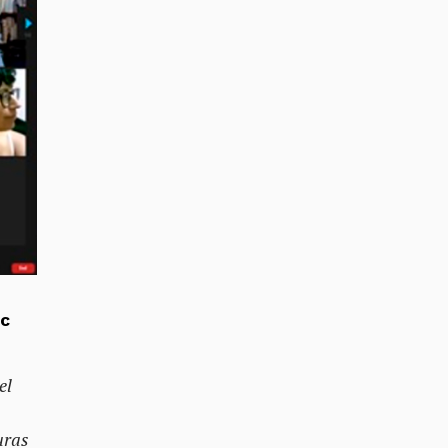
iC
el
uras