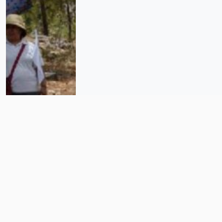
En caravana por la paz,
comunidades rarámuri recuerdan
a padres jesuitas