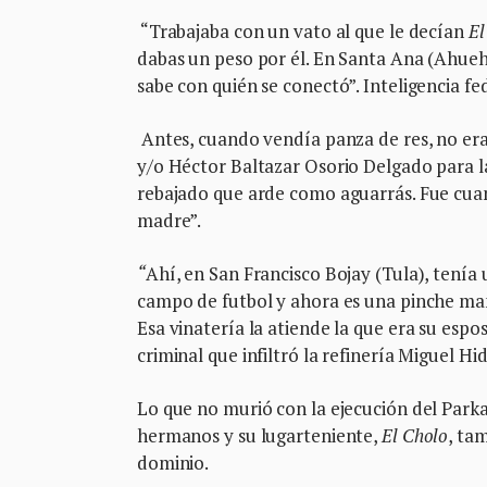
“Trabajaba con un vato al que le decían
El
dabas un peso por él. En Santa Ana (Ahuehu
sabe con quién se conectó”. Inteligencia fe
Antes, cuando vendía panza de res, no er
y/o Héctor Baltazar Osorio Delgado para la
rebajado que arde como aguarrás. Fue cuan
madre”.
“
Ahí, en San Francisco Bojay (Tula), tenía 
campo de futbol y ahora es una pinche man
Esa vinatería la atiende la que era su es
criminal que infiltró la refinería Miguel Hi
Lo que no murió con la ejecución del Parka
hermanos y su lugarteniente,
El Cholo
, ta
dominio.