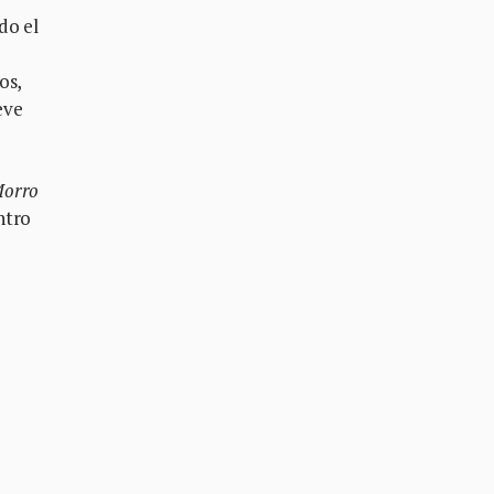
do el
os,
eve
orro
ntro