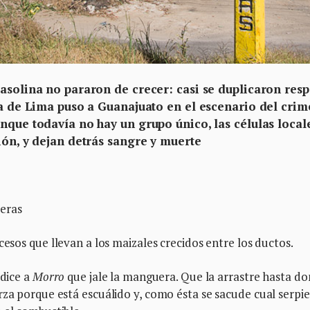
asolina no pararon de crecer: casi se duplicaron res
sa de Lima puso a Guanajuato en el escenario del cri
nque todavía no hay un grupo único, las células local
ión, y dejan detrás sangre y muerte
reras
ccesos que llevan a los maizales crecidos entre los ductos.
 dice a
Morro
que jale la manguera. Que la arrastre hasta d
rza porque está escuálido y, como ésta se sacude cual serpie