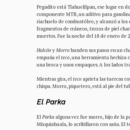
Pegadito está Tlahuelilpan, ese lugar en d
componente MTB, un aditivo para gasolinas
riachuelo de combustóleo, y alcanzó a los 
fragmentos de cráneos, trozos de piel cha
muertos. Fue la noche del 18 de enero de 
Halcón
y
Morro
hunden sus pasos en un char
empuña el
teco
, una herramienta hechiza c
una broca y unos empaques. A los lados tr
Mientras gira, el
teco
aprieta las tuercas co
chispa. Morro, piquetero, está al pie del tu
El Parka
El
Parka
alguna vez fue morro, hijo de la 
Mixquiahuala, lo acribillaron con saña. El 