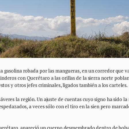
la gasolina robada por las mangueras, en un corredor que v
nderos con Querétaro a las orillas de la sierra norte poblan
stos y otros jefes criminales, ligados también a los carteles.
eres la región. Un ajuste de cuentas cuyo signo ha sido la
despedazados, a veces sólo con el tiro en la sien pero marcad
a Querétaro, apareció un cuerpo desmembrado dentro de bols