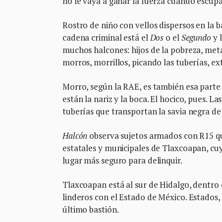
no le vaya a ganar la fuerza cuando escupa
Rostro de niño con vellos dispersos en la ba
cadena criminal está el
Dos
o el
Segundo
y 
muchos halcones: hijos de la pobreza, met
morros, morrillos, picando las tuberías, ex
Morro, según la RAE, es también esa parte
están la nariz y la boca. El hocico, pues. L
tuberías que transportan la savia negra de
Halcón
observa sujetos armados con R15 qu
estatales y municipales de Tlaxcoapan, cu
lugar más seguro para delinquir.
Tlaxcoapan está al sur de Hidalgo, dentro d
linderos con el Estado de México. Estados,
último bastión.