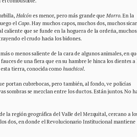
 el combustible.
rbilla,
Halcón
es menor, pero más grande que
Morro
. En la
luego el
Capo
. Hay muchos capos, muchos dos, muchos sicar
al caliente que se funde en la hoguera de la ordeña, muchos
trayendo el crudo hacia los bidones.
 más o menos saliente de la cara de algunos animales, en qu
as fauces de una fiera que en su hambre le hinca los dientes a 
 esta tierra, conocida como
huachicol
.
e portan cubrebocas, pero también, al fondo, ve policías
yas sombras se mezclan entre los ductos. Están juntos. No h
e la región geográfica del Valle del Mezquital, cercano a lo
 los dos, en donde el Revolucionario Institucional mantiene