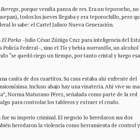
 Borrego
, porque vendía panza de res. Era un teporocho, no
epan), todos los jueves llegaba y era teporochillo, pero qu
deral lo sabe: el Cartel Jalisco Nueva Generación.
a
El Parka –
Julio César Zúñiga Cruz para inteligencia del Est
 Policía Federal
–
, sino el
Tío
y bebía
marranilla
, un alcohol
do “se quedó ciego un tiempo, por tanto cristal y luego esa
una casita de dos cuartitos. Su casa estaba ahí enfrente del
sionsísima. Incluso abajo hay una vinatería. Ahí vive su m
posa”, Norma Maturano Pérez, señalada como parte de la red
dalgo para controlar los tableros y extraer el crudo.
 fue su imperio criminal. El negocio lo heredaron sus dos
mbién heredaron la violencia como herramienta de control y