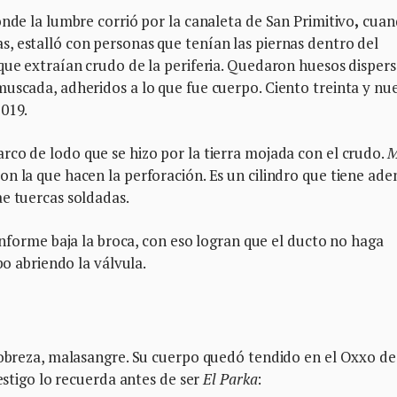
onde la lumbre corrió por la canaleta de San Primitivo
,
cuan
, estalló con personas que tenían las piernas dentro del
que extraían crudo de la periferia. Quedaron huesos dispers
muscada, adheridos a lo que fue cuerpo. Ciento treinta y nu
2019.
co de lodo que se hizo por la tierra mojada con el crudo.
M
on la que hacen la perforación. Es un cilindro que tiene ade
ae tuercas soldadas.
nforme baja la broca, con eso logran que el ducto no haga
bo abriendo la válvula.
pobreza, malasangre. Su cuerpo quedó tendido en el Oxxo de
testigo lo recuerda antes de ser
El Parka
: