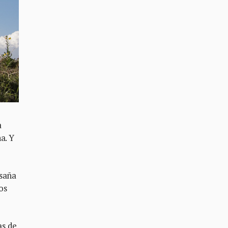
a
a. Y
 saña
os
as de