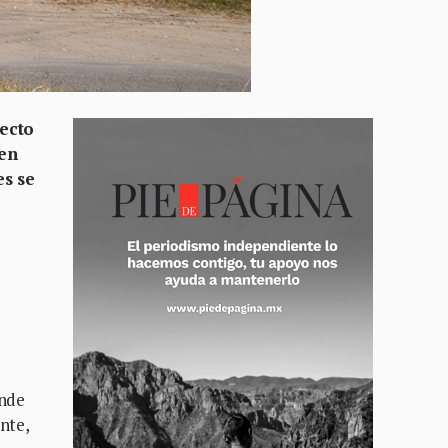
pecto
men
es se
onde
nte,