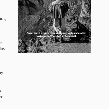
ios,
e
las
ay
s
 su