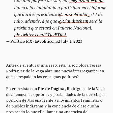
Con una playera de Morena,
@gonzalo_espina
llamó a la ciudadanía a participar en el informe
que dará el presidente
@lopezobrador_
el 1 de
julio, además, dijo que
@Claudiashein
será la
próxima que estará en Palacio Nacional.
pic.twitter.com/CTfivETfnA
— Político MX (@politicomx)
July 1, 2023
Antes de aventurar una respuesta, la socióloga Teresa
Rodríguez de la Vega abre una nueva interrogante: ¿en
qué se respaldan las consignas políticas?
En entrevista con
Pie de Página
, Rodríguez de la Vega
desmenuza las opciones y posibilidades de la derecha, la
posición de Morena frente a movimientos feministas o
de pueblos indígenas y la conciencia de clase que ha
provocado lo que ella llama una «narrativa del