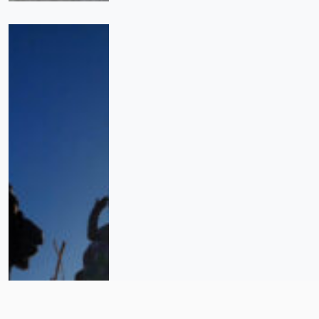
“Una Babel moderna”: Juárez
como ciudad de migrantes