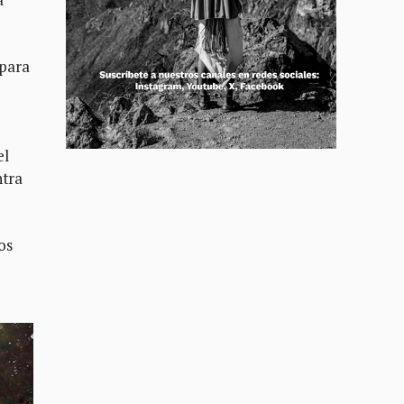
 para
el
ntra
os