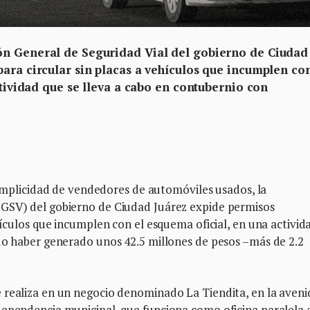
ón General de Seguridad Vial del gobierno de Ciudad
para circular sin placas a vehículos que incumplen co
ctividad que se lleva a cabo en contubernio con
licidad de vendedores de automóviles usados, la
CGSV) del gobierno de Ciudad Juárez expide permisos
hículos que incumplen con el esquema oficial, en una activid
udo haber generado unos 42.5 millones de pesos –más de 2.2
 realiza en un negocio denominado La Tiendita, en la aveni
dependencia municipal, que funciona como oficina paralela 