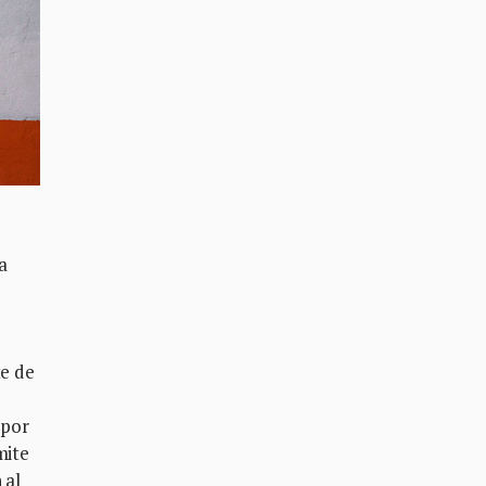
a
te de
 por
mite
 al