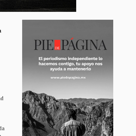
n
ad
da
a