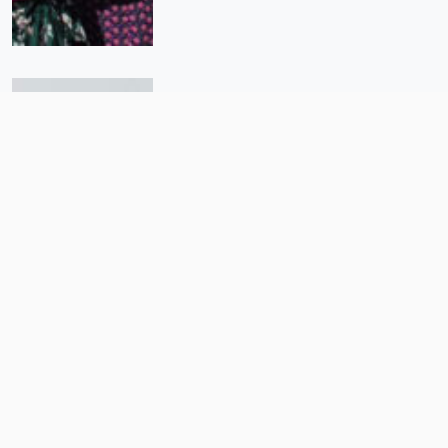
Coatzacoalcos y Puente Madera:
Dos caras de la moneda del
Corredor Interocéanico