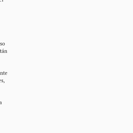
eso
stán
ante
s,
a