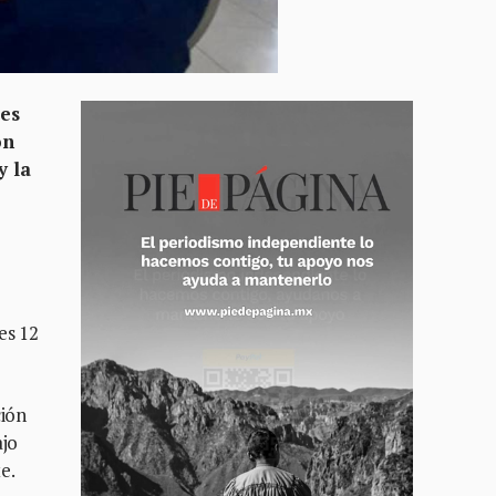
res
on
y la
es 12
ción
ajo
e.