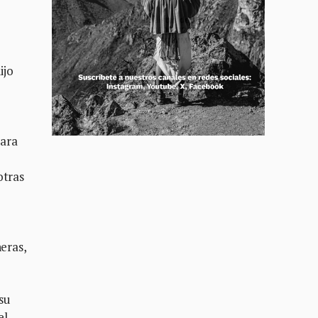
ijo
para
otras
eras,
su
el