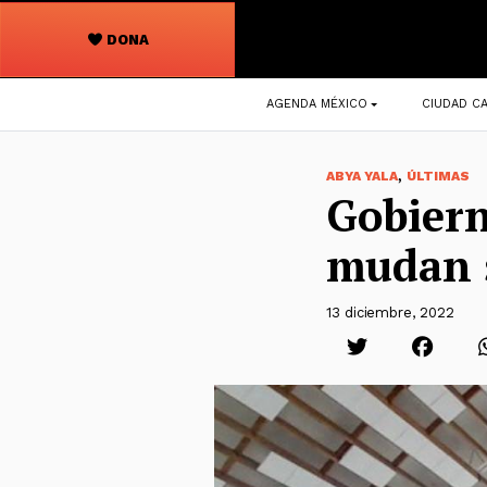
DONA
Navegación
AGENDA MÉXICO
CIUDAD CA
principal
,
ABYA YALA
ÚLTIMAS
Gobiern
mudan s
13 diciembre, 2022