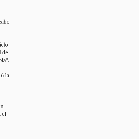
 cabo
iclo
l de
ia”.
16 la
en
 el