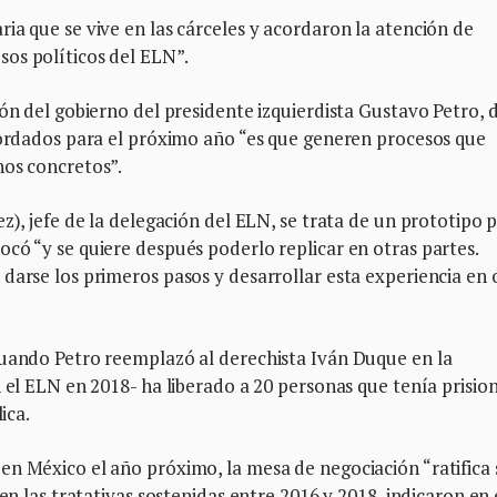
ia que se vive en las cárceles y acordaron la atención de
os políticos del ELN”.
ón del gobierno del presidente izquierdista Gustavo Petro, d
acordados para el próximo año “es que generen procesos que
nos concretos”.
z), jefe de la delegación del ELN, se trata de un prototipo 
có “y se quiere después poderlo replicar en otras partes.
darse los primeros pasos y desarrollar esta experiencia en 
cuando Petro reemplazó al derechista Iván Duque en la
 el ELN en 2018- ha liberado a 20 personas que tenía prision
ica.
en México el año próximo, la mesa de negociación “ratifica 
en las tratativas sostenidas entre 2016 y 2018, indicaron en 