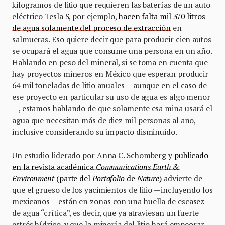
kilogramos de litio que requieren las baterías de un auto
eléctrico Tesla S, por ejemplo,
hacen falta mil 370 litros
de agua solamente del proceso de extracción
en
salmueras. Eso quiere decir que para producir cien autos
se ocupará el agua que consume una persona en un año.
Hablando en peso del mineral, si se toma en cuenta que
hay proyectos mineros en México que esperan producir
64 mil toneladas de litio anuales —aunque en el caso de
ese proyecto en particular su uso de agua es algo menor
—, estamos hablando de que solamente esa mina usará el
agua que necesitan más de diez mil personas al año,
inclusive considerando su impacto disminuido.
Un estudio liderado por Anna C. Schomberg y
publicado
en la revista académica
Communications Earth &
Environment
(parte del
Portafolio
de
Nature
)
advierte de
que el grueso de los yacimientos de litio —incluyendo los
mexicanos— están en zonas con una huella de escasez
de agua “crítica”, es decir, que ya atraviesan un fuerte
estrés hídrico, y que la minería del litio hará empeorar