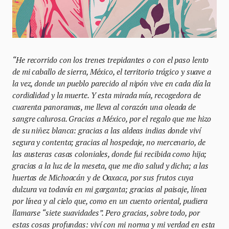
“He recorrido con los trenes trepidantes o con el paso lento
de mi caballo de sierra, México, el territorio trágico y suave a
la vez, donde un pueblo parecido al nipón vive en cada día la
cordialidad y la muerte. Y esta mirada mía, recogedora de
cuarenta panoramas, me lleva al corazón una oleada de
sangre calurosa. Gracias a México, por el regalo que me hizo
de su niñez blanca: gracias a las aldeas indias donde viví
segura y contenta; gracias al hospedaje, no mercenario, de
las austeras casas coloniales, donde fui recibida como hija;
gracias a la luz de la meseta, que me dio salud y dicha; a las
huertas de Michoacán y de Oaxaca, por sus frutos cuya
dulzura va todavía en mi garganta; gracias al paisaje, línea
por línea y al cielo que, como en un cuento oriental, pudiera
llamarse “siete suavidades”. Pero gracias, sobre todo, por
estas cosas profundas: viví con mi norma y mi verdad en esta