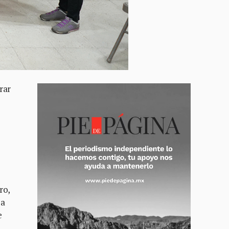
rar
ro,
 a
e