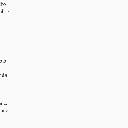
cho
cabos
ólo
ueda
ranza
Lucy