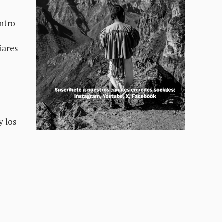
entro
iares
a
y los