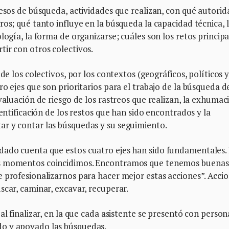
cesos de búsqueda, actividades que realizan, con qué autori
ros; qué tanto influye en la búsqueda la capacidad técnica, 
logía, la forma de organizarse; cuáles son los retos principa
ir con otros colectivos.
de los colectivos, por los contextos (geográficos, políticos 
o ejes que son prioritarios para el trabajo de la búsqueda d
valuación de riesgo de los rastreos que realizan, la exhumac
dentificación de los restos que han sido encontrados y la
r y contar las búsquedas y su seguimiento.
dado cuenta que estos cuatro ejes han sido fundamentales.
os momentos coincidimos. Encontramos que tenemos buenas
 profesionalizarnos para hacer mejor estas acciones”. Acci
scar, caminar, excavar, recuperar.
al finalizar, en la que cada asistente se presentó con person
o y apoyado las búsquedas.