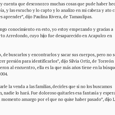
y cuenta que desconozco muchas cosas que pude haber he
ía, y las escucho y lo capto y lo analizo en mi cabeza y ato 
es aprender”, dijo Paulina Rivera, de Tamaulipas.
tengo conocimiento en esto, yo estoy empezando y gracias a
erto Arredondo, cuyo hijo fue desaparecido en Acapulco en
 de buscarlos y encontrarlos y sacar sus cuerpos, pero no s
er presión para identificarlos”, dijo Silvia Ortiz, de Torreón
ieron al encuentro, ella es la que más años tiene en la búsq
2004.
arle la venda a las familias, decirles que si no los buscamos
án, nadie lo hará. Fue doloroso quitarles esa fantasía y espe
n momento amargo por el que no quise haber pasado”, dijo 