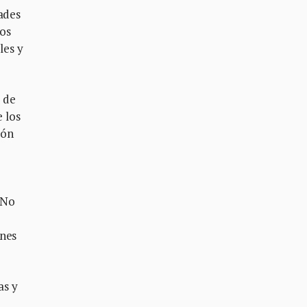
dades
los
les y
y de
e los
ión
 No
ones
as y