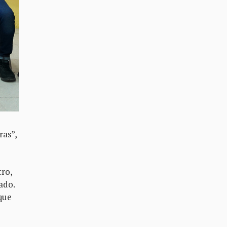
ras”,
tro,
ado.
que