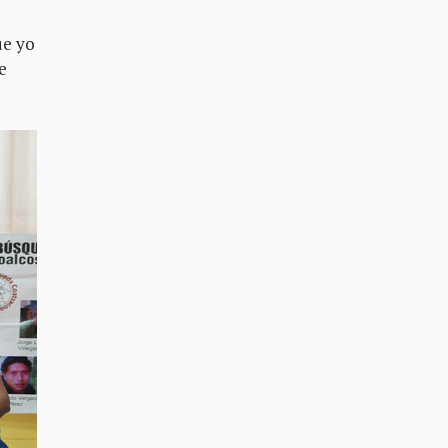
ue yo
e