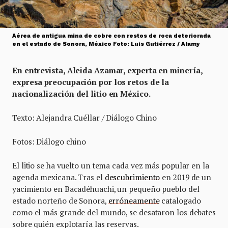
Aérea de antigua mina de cobre con restos de roca deteriorada
en el estado de Sonora, México Foto: Luis Gutiérrez / Alamy
En entrevista, Aleida Azamar, experta en minería,
expresa preocupación por los retos de la
nacionalización del litio en México.
Texto: Alejandra Cuéllar / Diálogo Chino
Fotos: Diálogo chino
El litio se ha vuelto un tema cada vez más popular en la
agenda mexicana. Tras el
descubrimiento
en 2019 de un
yacimiento en Bacadéhuachi, un pequeño pueblo del
estado norteño de Sonora,
erróneamente
catalogado
como el más grande del mundo, se desataron los debates
sobre quién explotaría las reservas.