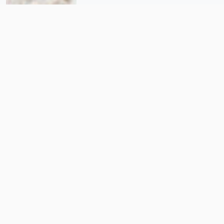
El litio y las salmueras: el
cuestionado ‘santo grial’ de la
minería