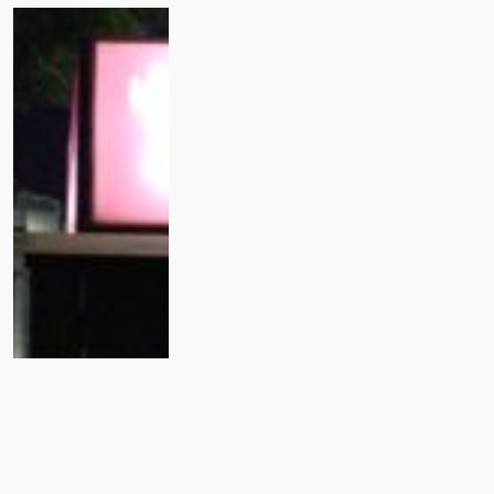
“Más allá de las cifras, eran vidas
con sueños arrebatados”