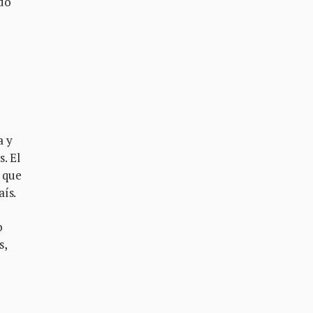
ido
a y
. El
 que
aís.
o
s,
l