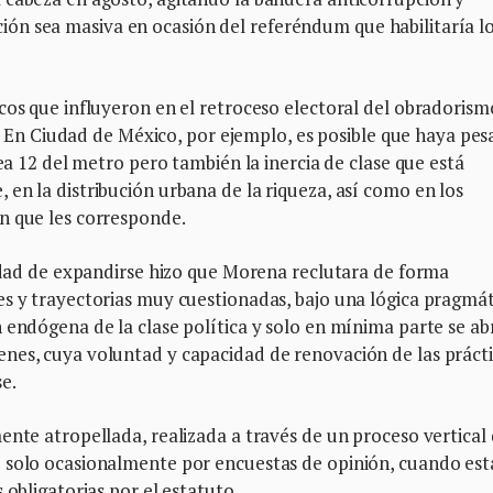
ipación sea masiva en ocasión del referéndum que habilitaría l
cos que influyeron en el retroceso electoral del obradorism
es. En Ciudad de México, por ejemplo, es posible que haya pe
nea 12 del metro pero también la inercia de clase que está
en la distribución urbana de la riqueza, así como en los
n que les corresponde.
sidad de expandirse hizo que Morena reclutara de forma
es y trayectorias muy cuestionadas, bajo una lógica pragmát
 endógena de la clase política y solo en mínima parte se abr
nes, cuya voluntad y capacidad de renovación de las práct
se.
ente atropellada, realizada a través de un proceso vertical
 solo ocasionalmente por encuestas de opinión, cuando est
 obligatorias por el estatuto.