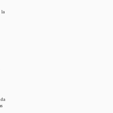
 la
uda
as