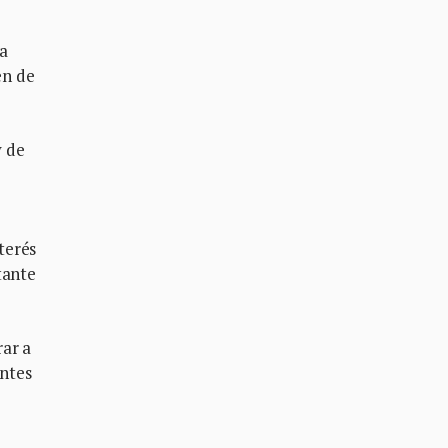
la
en de
y de
terés
tante
rar a
antes