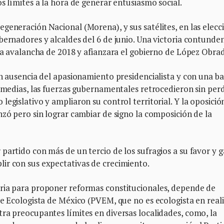
s límites a la hora de generar entusiasmo social.
generación Nacional (Morena), y sus satélites, en las elecc
bernadores y alcaldes del 6 de junio. Una victoria contunde
 la avalancha de 2018 y afianzara el gobierno de López Obrad
en ausencia del apasionamiento presidencialista y con una ba
ermedias, las fuerzas gubernamentales retrocedieron sin perd
egislativo y ampliaron su control territorial. Y la oposició
nzó pero sin lograr cambiar de signo la composición de la
partido con más de un tercio de los sufragios a su favor y 
ir con sus expectativas de crecimiento.
ria para proponer reformas constitucionales, depende de
de Ecologista de México (PVEM, que no es ecologista en real
ra preocupantes límites en diversas localidades, como, la