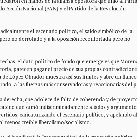
quedaron en manos de la alianza opositora que unió al Part
ido Acción Nacional (PAN) y el Partido de la Revolución
dicalmente el escenario político, el saldo simbólico de la
pero no derrotado y a la oposición reconfortada pero no
erechas, el dato político de fondo que emerge es que Moren
storia, parecen pagar el precio de sus propias contradicciones
 de López Obrador muestra así sus límites y abre un flanco
ado- a las fuerzas más conservadoras y reaccionarias del p
a derecha, que adolece de falta de coherencia y de proyect
ica sino que sumó indiscriminadamente aliados y argumento
ertidos, caricaturizando el escenario político, y apelando a
al menos creíble liberalismo/socialismo.