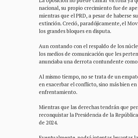
La oposición no puede cantar victoria ya qu
nacional, su propio crecimiento fue de ap
mientras que el PRD, a pesar de haberse sub
extinción. Creció, paradójicamente, el M
los grandes bloques en disputa.
Aun contando con el respaldo de los núcle
los medios de comunicación que les perte
anunciaba una derrota contundente como 
Al mismo tiempo, no se trata de un empate
en exacerbar el conflicto, sino más bien e
enfrentamiento.
Mientras que las derechas tendrán que pen
reconquistar la Presidencia de la Repúblic
de 2024.
Eventualmente, podrá intentar levantar la