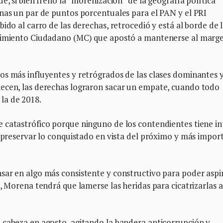
e, si bien frenó la “morenización” de la geografía política
enas un par de puntos porcentuales para el PAN y el PRI
ido al carro de las derechas, retrocedió y está al borde de 
ovimiento Ciudadano (MC) que apostó a mantenerse al marg
os más influyentes y retrógrados de las clases dominantes 
necen, las derechas lograron sacar un empate, cuando todo
la de 2018.
 catastrófico porque ninguno de los contendientes tiene in
n preservar lo conquistado en vista del próximo y más impor
sar en algo más consistente y constructivo para poder aspi
a, Morena tendrá que lamerse las heridas para cicatrizarlas 
 cabeza en agosto, agitando la bandera anticorrupción y