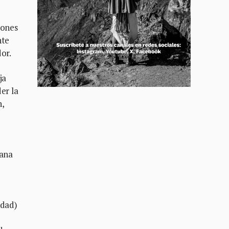
iones
nte
or.
ja
er la
n,
gana
idad)