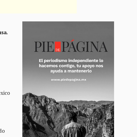
usa.
éxico
ado