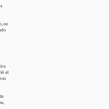
os
o, no
sado
ica
ió al
icas
 de
as,