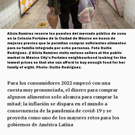
Alicia Ramírez recorre los puestos del mercado público de zona
en la Colonia Portales de la Ciudad de México en busca de
mejores precios que le permitan comprar suficientes alimentos
para su familia integrada por ocho personas. Foto Duilio
Rodríguez. // Alicia Ramírez visits various sellers at the public
market in México City’s Portales neighbourhood looking for the
lowest prices so that she can afford to buy enough food for her
family of eight. Photo: Duilio Rodríguez.
Para los consumidores 2022 empezó con una
cuesta muy pronunciada, el dinero para comprar
algunos alimentos solo alcanza para comprar la
mitad
;
la inflación se dispara en el mundo a
consecuencia de la pandemia de covid-19 y se
proyecta como uno de los mayores retos para los
gobiernos de América Latina