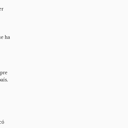
er
ue ha
mpre
aís.
có