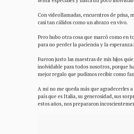
sentir especiales y hasta un poco inolvidab
Con videollamadas, encuentros de prisa, 
casi tan cálidos como un abrazo en vivo.
Pero hubo otra cosa que marcó como en todo
para no perder la paciencia y la esperanza:
Fueron justo las maestras de mis hijos quie
inolvidable para todos nosotros, porque hac
mejor regalo que pudimos recibir como fam
A mí no me queda más que agradecerles a el
país que es Italia, su generosidad, sus sor
estos años, nos prepararon incoscientemen