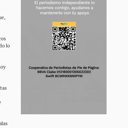
ue,
cos
do lo
hoy
itas
e
alas