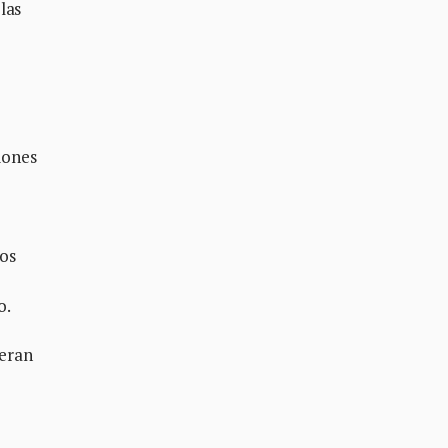
las
iones
los
o.
ieran