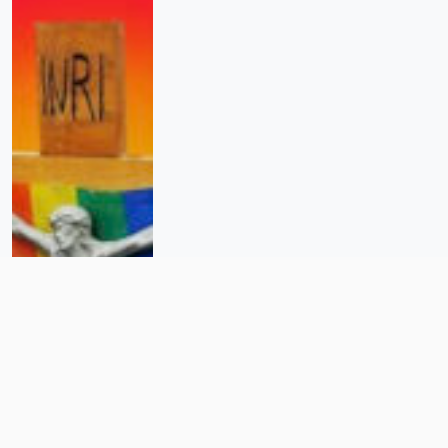
Cruces de arcoíris: El cristianismo
LGBTIQ+ que resiste en América
Latina y el Caribe