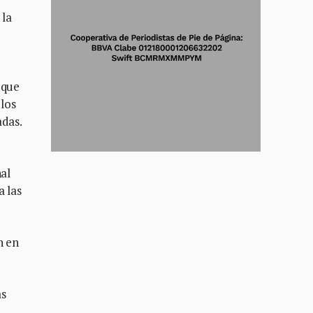
 la
 que
 los
adas.
nal
a las
n en
as