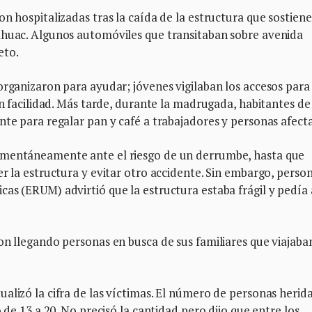
n hospitalizadas tras la caída de la estructura que sostiene
áhuac. Algunos automóviles que transitaban sobre avenida
eto.
organizaron para ayudar; jóvenes vigilaban los accesos para
on facilidad. Más tarde, durante la madrugada, habitantes de
nte para regalar pan y café a trabajadores y personas afect
omentáneamente ante el riesgo de un derrumbe, hasta que
r la estructura y evitar otro accidente. Sin embargo, perso
as (ERUM) advirtió que la estructura estaba frágil y pedía 
on llegando personas en busca de sus familiares que viajaba
alizó la cifra de las víctimas. El número de personas herid
 de 13 a 20. No precisó la cantidad pero dijo que entre los