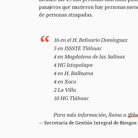
pasajeros que murieron hay personas meno
de personas atrapadas.
16 en el H. Belisario Domínguez
5 en ISSSTE Tláhuac
4 en Magdalena de las Salinas
4 HG Iztapalapa
4 en H. Balbuena
4 en Xoco
2 La Villa
10 HG Tláhuac
Para más información, llama a
@lo
— Secretaría de Gestión Integral de Ries