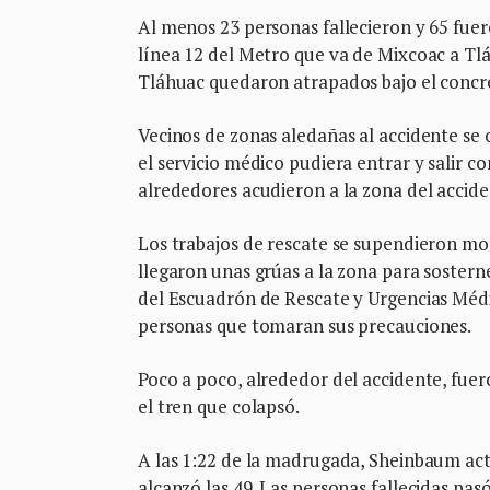
Al menos 23 personas fallecieron y 65 fuero
línea 12 del Metro que va de Mixcoac a Tl
Tláhuac quedaron atrapados bajo el concr
Vecinos de zonas aledañas al accidente se 
el servicio médico pudiera entrar y salir c
alrededores acudieron a la zona del accide
Los trabajos de rescate se supendieron m
llegaron unas grúas a la zona para sosterne
del Escuadrón de Rescate y Urgencias Médic
personas que tomaran sus precauciones.
Poco a poco, alrededor del accidente, fuer
el tren que colapsó.
A las 1:22 de la madrugada, Sheinbaum actu
alcanzó las 49. Las personas fallecidas pasó