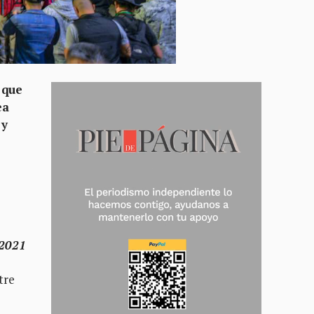
 que
ea
 y
 2021
tre