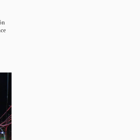
ón
ace