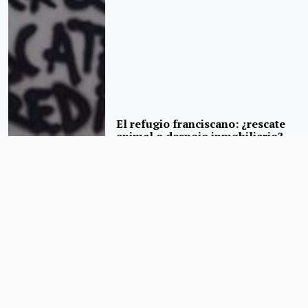
El refugio franciscano: ¿rescate
animal o despojo inmobiliario?