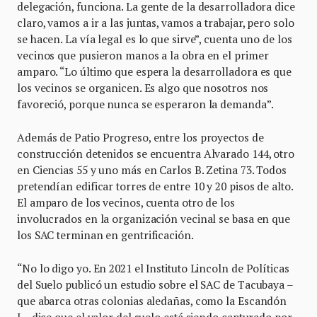
delegación, funciona. La gente de la desarrolladora dice
claro, vamos a ir a las juntas, vamos a trabajar, pero solo
se hacen. La vía legal es lo que sirve”, cuenta uno de los
vecinos que pusieron manos a la obra en el primer
amparo. “Lo último que espera la desarrolladora es que
los vecinos se organicen. Es algo que nosotros nos
favoreció, porque nunca se esperaron la demanda”.
Además de Patio Progreso, entre los proyectos de
construcción detenidos se encuentra Alvarado 144, otro
en Ciencias 55 y uno más en Carlos B. Zetina 73. Todos
pretendían edificar torres de entre 10 y 20 pisos de alto.
El amparo de los vecinos, cuenta otro de los
involucrados en la organización vecinal se basa en que
los SAC terminan en gentrificación.
“No lo digo yo. En 2021 el Instituto Lincoln de Políticas
del Suelo publicó un estudio sobre el SAC de Tacubaya –
que abarca otras colonias aledañas, como la Escandón
I–, dice que el valor del suelo está siendo capturado por