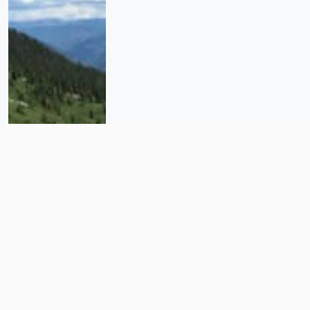
Asesinato de biólogo
estadounidense en Sonora se
suma a la violencia contra
científicos en México