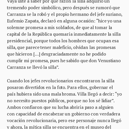
Vaya usté a saber por qué razón la silla adquirió un
tremendo poder simbólico, pero después se rumoró que
Carranza se la robó y el propio hermano del jefe suriano,
Eufemio Zapata, declaró en alguna ocasión: “hice yo una
solemne promesa a mis soldados, de que al tomar la
capital de la República quemaría inmediatamente la silla
presidencial, porque todos los hombres que ocupan esa
silla, que parece tener maleficio, olvidan las promesas
que hicieron […] desgraciadamente no he podido
cumplir mi promesa, pues he sabido que don Venustiano
Carranza se llevó la silla”.
Cuando los jefes revolucionarios encontraron la silla
posaron divertidos en la foto. Para ellos, gobernar el
país hubiera sido una mala broma. Villa llegó a decir: “yo
no necesito puestos públicos, porque no los sé lidiar”.
Ambos confiaron que su lucha abriría paso a alguien
con capacidad de encabezar un gobierno con verdadera
vocación revolucionaria, pero ese personaje nunca llegó
y ahora, la mítica silla se encuentra en el museo del