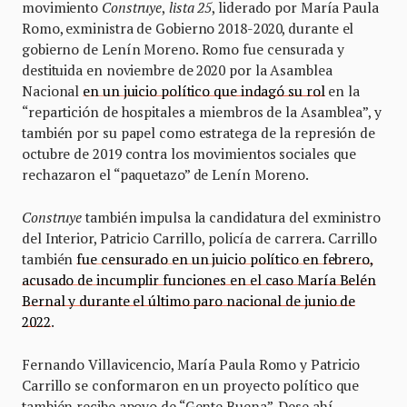
movimiento
Construye
,
lista 25
, liderado por María Paula
Romo, exministra de Gobierno 2018-2020, durante el
gobierno de Lenín Moreno. Romo fue censurada y
destituida en noviembre de 2020 por la Asamblea
Nacional
en un juicio político que indagó su rol
en la
“repartición de hospitales a miembros de la Asamblea”, y
también por su papel como estratega de la represión de
octubre de 2019 contra los movimientos sociales que
rechazaron el “paquetazo” de Lenín Moreno.
Construye
también impulsa la candidatura del exministro
del Interior, Patricio Carrillo, policía de carrera. Carrillo
también
fue censurado en un juicio político en febrero,
acusado de incumplir funciones en el caso María Belén
Bernal y durante el último paro nacional de junio de
2022
.
Fernando Villavicencio, María Paula Romo y Patricio
Carrillo se conformaron en un proyecto político que
también recibe apoyo de “Gente Buena”. Dese ahí