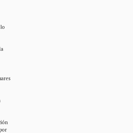
 lo
la
nares
a
ción
 por