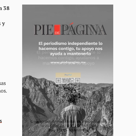
n 38
 y
sas
os.
s