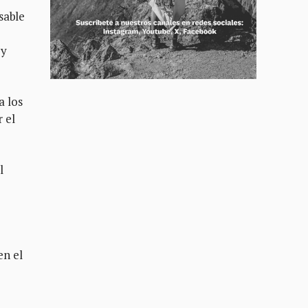
sable
 y
a los
r el
l
en el
a