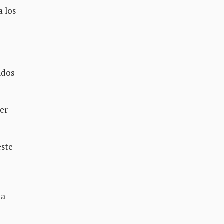
a los
idos
ser
este
la
a