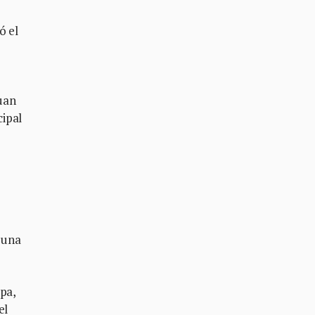
ó el
uan
cipal
e una
pa,
el