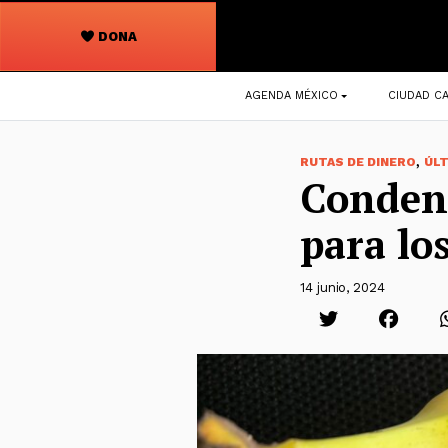
DONA
Navegación
AGENDA MÉXICO
CIUDAD CA
principal
,
RUTAS DE DINERO
ÚL
Condena
para lo
14 junio, 2024