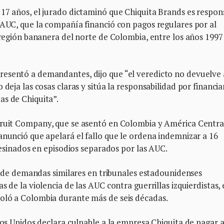
 17 años, el jurado dictaminó que Chiquita Brands es respon
 AUC, que la compañía financió con pagos regulares por al
l región bananera del norte de Colombia, entre los años 1997
esentó a demandantes, dijo que “el veredicto no devuelve 
deja las cosas claras y sitúa la responsabilidad por financia
as de Chiquita”.
Fruit Company, que se asentó en Colombia y América Centra
anunció que apelará el fallo que le ordena indemnizar a 16
asesinados en episodios separados por las AUC.
os de demandas similares en tribunales estadounidenses
 de la violencia de las AUC contra guerrillas izquierdistas, 
oló a Colombia durante más de seis décadas.
dos Unidos declara culpable a la empresa Chiquita de pagar 