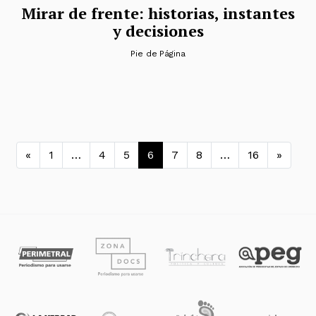
Mirar de frente: historias, instantes
y decisiones
Pie de Página
Navegación de entradas
«
1
…
4
5
6
7
8
…
16
»