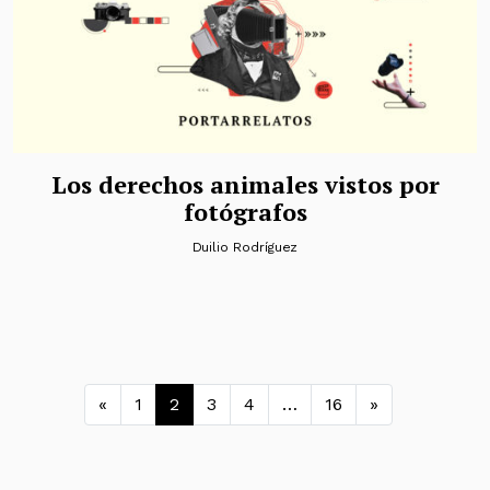
Los derechos animales vistos por
fotógrafos
Duilio Rodríguez
Navegación de entradas
«
1
2
3
4
…
16
»