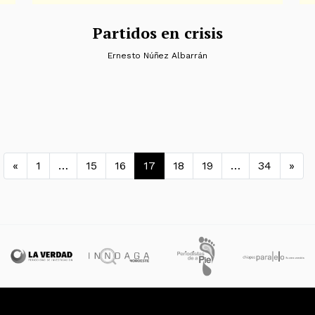
Partidos en crisis
Ernesto Núñez Albarrán
Navegación de entradas
«
1
…
15
16
17
18
19
…
34
»