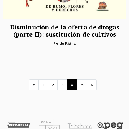
Disminución de la oferta de drogas
(parte II): sustitución de cultivos
Pie de Página
Navegación de entradas
«
1
2
3
4
5
»