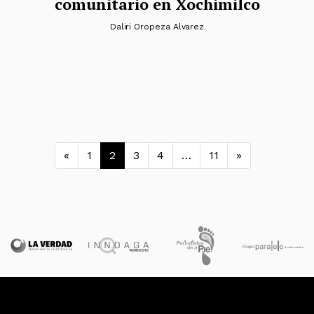
comunitario en Xochimilco
Daliri Oropeza Alvarez
Navegación de entrada
«
1
2
3
4
…
11
»